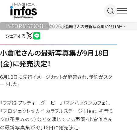
INFORMATION
2026.06.10
TOP
NEWS & TOPICS
小倉唯さんの最新写真集が9月18日(金)に発売決定！
シェアする
IP / MEDIA
小倉唯さんの最新写真集が9月18日
(金)に発売決定！
事業紹介 TOP
COMPANY
出版事業
6月10日に先行イメージカットが解禁され、予約がスタ
ライトアニメ事業
ートした。
RECRUIT
メディア事業
会社情報 TOP
イベント事業／
『ウマ娘 プリティーダービー』（マンハッタンカフェ）、
企業理念
配信事業
採用情報 TOP
会社概要
『プロジェクトセカイ カラフルステージ！ feat. 初音ミ
アパレル事業
ONLINE SHOP
新卒採用
アクセス
ク』（花里みのり）などを演じている声優・小倉唯さん
中途・
沿革
の最新写真集が9月18日に発売決定！
アルバイト採用