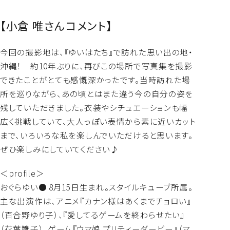
【小倉 唯さんコメント】
今回の撮影地は、『ゆいはたち』で訪れた思い出の地・
沖縄！ 約10年ぶりに、再びこの場所で写真集を撮影
できたことがとても感慨深かったです。当時訪れた場
所を巡りながら、あの頃とはまた違う今の自分の姿を
残していただきました。衣装やシチュエーションも幅
広く挑戦していて、大人っぽい表情から素に近いカット
まで、いろいろな私を楽しんでいただけると思います。
ぜひ楽しみにしていてください♪
＜profile＞
おぐらゆい● 8月15日生まれ。スタイルキューブ所属。
主な出演作は、アニメ『カナン様はあくまでチョロい』
（百合野ゆり子）、『愛してるゲームを終わらせたい』
（花葉雛子）、ゲーム『ウマ娘 プリティーダービー』（マ