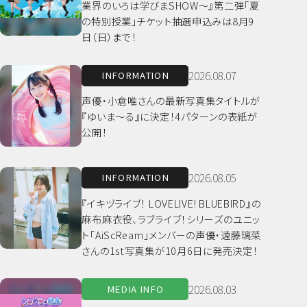
業界のいろは学びまSHOW～』第二弾「夏
の特別授業」チケット抽選申込みは8月9
日（日）まで！
2026.08.07
INFORMATION
声優・小倉唯さんの最新写真集タイトルが
『ゆいま～る』に決定！4パターンの表紙が
公開！
2026.08.05
INFORMATION
『イキヅライブ！ LOVELIVE! BLUEBIRD』の
麻布麻衣役、ラブライブ！シリーズのユニッ
ト「AiScReam」メンバーの声優・遠藤璃菜
さんの1st写真集が10月6日に発売決定！
2026.08.03
MEDIA INFO