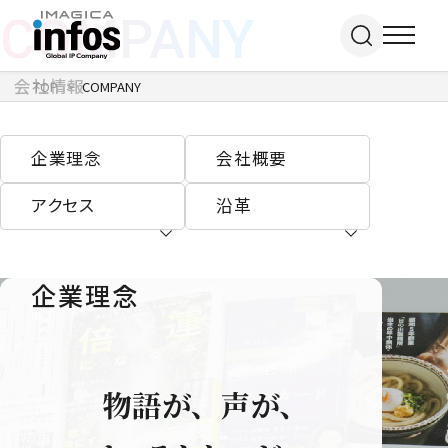
COMPANY
会社情報
TOP
COMPANY
IP / MEDIA
企業理念
会社概要
アクセス
沿革
事業紹介 TOP
COMPANY
出版事業
ライトアニメ事業
RECRUIT
企業理念
メディア事業
会社情報 TOP
イベント事業／
企業理念
配信事業
採用情報 TOP
会社概要
アパレル事業
ONLINE SHOP
新卒採用
アクセス
中途・
沿革
アルバイト採用