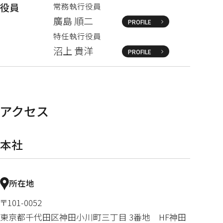
役員
常務執行役員
廣島 順二
PROFILE
特任執行役員
沼上 貴洋
PROFILE
アクセス
本社
所在地
〒101-0052
東京都千代田区神田小川町三丁目 3番地 HF神田