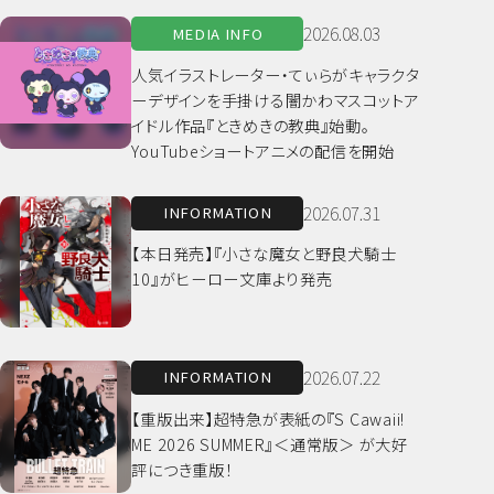
2026.08.03
MEDIA INFO
人気イラストレーター・てぃらがキャラクタ
ーデザインを手掛ける闇かわマスコットア
イドル作品『ときめきの教典』始動。
YouTubeショートアニメの配信を開始
2026.07.31
INFORMATION
【本日発売】『小さな魔女と野良犬騎士
10』がヒーロー文庫より発売
2026.07.22
INFORMATION
【重版出来】超特急が表紙の『S Cawaii!
ME 2026 SUMMER』＜通常版＞ が大好
評につき重版！