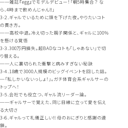
──雑誌『egg』でモデルデビュー！「朝5時集合？ な
ら、4時まで飲めんじゃん!!」
3-２.ギャルでいるために頭を下げた夜。やりたいコト
の貫き方。
──高校中退。冷え切った親子関係と、ギャルに100％
を懸ける覚悟
3-３.300万円損失。超BADなコトも「しゃあない」で切
り替える。
──人に裏切られた衝撃と病みすぎない秘訣
3-４.18歳で3000人規模のビッグイベントを回した話。
─「私しかいないっしょ！」。ガチ体育会系ギャルサーの
トップへ！
3-５.会社でも役立つ、ギャル流リーダー論。
──ギャルサーで覚えた、同じ目線に立って愛を伝え
る大切さ
3-６.ギャルって礼儀正しい!!︎ 母のおにぎりと感謝の連
鎖。