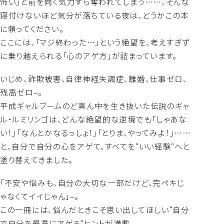
怖い」と前を向く気力すら奪われてしまう……、そんな
寝付けないほど気分が落ちている夜は、どうかこの本
に頼ってください。
ここには、「マジ終わった…」という絶望を、考えすぎず
に乗り越えられる「心のアゲ方」が詰まっています。
いじめ、詐欺被害、自律神経失調症、離婚、仕事ゼロ、
残高ゼロ–。
平成ギャルブームのど真ん中を生き抜いた伝説のギャ
ル・ルミリンゴは、どんな絶望的な逆境でも「しゃあな
い！」「なんとかなるっしょ！」「とりま、やってみよ！」……
と、自分で自分の心をアゲて、すべてを“いい経験“へと
塗り替えてきました。
「不安や悩みも、自分の大切な一部だけど、完ペキじ
ゃなくてイイじゃん」–。
この一冊には、悩んだときこそ思い出してほしい“自分
で自分を最高にアゲる“ヒントが満載。