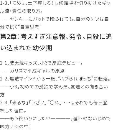
1-３.「てめぇ、土下座しろ！」。修羅場を切り抜けたギャ
ル流・責任の取り方。
──ヤンキーにバットで殴られても、自分のケツは自
分で拭く“自責思考”
第2章：考えすぎ注意報、発令。自殺に追
い込まれた幼少期
2-１.破天荒キッズ、小3で厚底デビュー。
──カリスマ平成ギャルの原点
2-２.無敵マインドから一転、“ハブられぼっち”に転落。
──小3。初めての孤独で学んだ、友達との向き合い
方
2-３.「来るな」「うざい」「○ね」……。それでも毎日登
校した理由。
──もう終わりにしたい────。理不尽ないじめで
味方ナシの中1