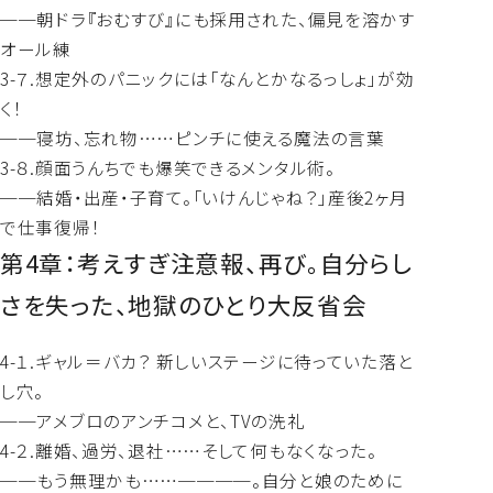
──朝ドラ『おむすび』にも採用された、偏見を溶かす
オール練
3-７.想定外のパニックには「なんとかなるっしょ」が効
く！
──寝坊、忘れ物……ピンチに使える魔法の言葉
3-８.顔面うんちでも爆笑できるメンタル術。
──結婚・出産・子育て。「いけんじゃね？」産後2ヶ月
で仕事復帰！
第4章：考えすぎ注意報、再び。自分らし
さを失った、地獄のひとり大反省会
4-１.ギャル＝バカ？ 新しいステージに待っていた落と
し穴。
──アメブロのアンチコメと、TVの洗礼
4-２.離婚、過労、退社……そして何もなくなった。
──もう無理かも……────。自分と娘のために