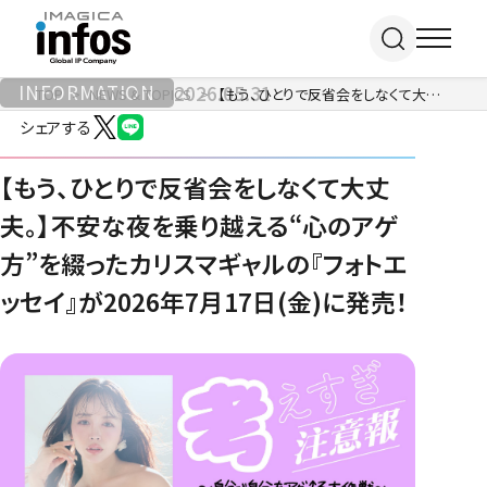
INFORMATION
2026.05.31
TOP
NEWS & TOPICS
【もう、ひとりで反省会をしなくて大丈夫。】不安な夜を乗り越える“心のアゲ方”を綴ったカリスマギャルの『フォトエッセイ』が2026年7月17日(金)に発売！
シェアする
IP / MEDIA
【もう、ひとりで反省会をしなくて大丈
夫。】不安な夜を乗り越える“心のアゲ
事業紹介 TOP
方”を綴ったカリスマギャルの『フォトエ
COMPANY
出版事業
ッセイ』が2026年7月17日(金)に発売！
ライトアニメ事業
RECRUIT
メディア事業
会社情報 TOP
イベント事業／
企業理念
配信事業
採用情報 TOP
会社概要
アパレル事業
ONLINE SHOP
新卒採用
アクセス
中途・
沿革
アルバイト採用