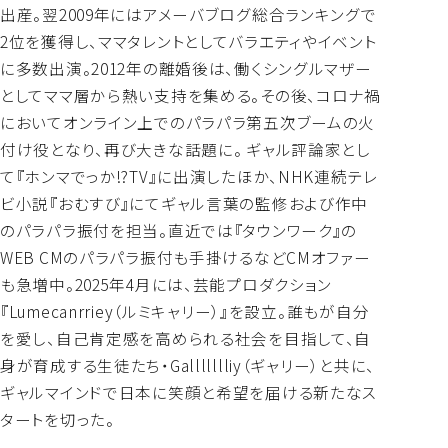
出産。翌2009年にはアメーバブログ総合ランキングで
2位を獲得し、ママタレントとしてバラエティやイベント
に多数出演。2012年の離婚後は、働くシングルマザー
としてママ層から熱い支持を集める。その後、コロナ禍
においてオンライン上でのパラパラ第五次ブームの火
付け役となり、再び大きな話題に。 ギャル評論家とし
て『ホンマでっか!?TV』に出演したほか、NHK連続テレ
ビ小説『おむすび』にてギャル言葉の監修および作中
のパラパラ振付を担当。直近では『タウンワーク』の
WEB CMのパラパラ振付も手掛けるなどCMオファー
も急増中。2025年4月には、芸能プロダクション
『Lumecanrriey（ルミキャリー）』を設立。誰もが自分
を愛し、自己肯定感を高められる社会を目指して、自
身が育成する生徒たち・Gallllllliy（ギャリー）と共に、
ギャルマインドで日本に笑顔と希望を届ける新たなス
タートを切った。