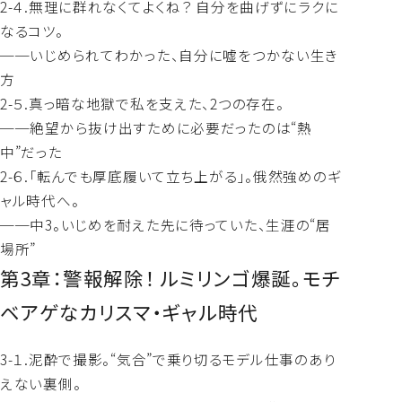
2-４.無理に群れなくてよくね？ 自分を曲げずにラクに
なるコツ。
──いじめられてわかった、自分に嘘をつかない生き
方
2-５.真っ暗な地獄で私を支えた、2つの存在。
──絶望から抜け出すために必要だったのは“熱
中”だった
2-６.「転んでも厚底履いて立ち上がる」。俄然強めのギ
ャル時代へ。
──中3。いじめを耐えた先に待っていた、生涯の“居
場所”
第3章：警報解除！ ルミリンゴ爆誕。モチ
ベアゲなカリスマ・ギャル時代
3-１.泥酔で撮影。“気合”で乗り切るモデル仕事のあり
えない裏側。