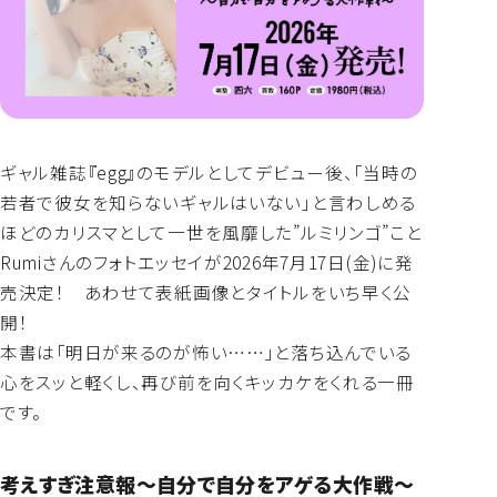
よくあるご質問
ギャル雑誌『egg』のモデルとしてデビュー後、「当時の
若者で彼女を知らないギャルはいない」と言わしめる
ほどのカリスマとして一世を風靡した”ルミリンゴ”こと
Rumiさんのフォトエッセイが2026年7月17日(金)に発
売決定！ あわせて表紙画像とタイトルをいち早く公
開！
本書は「明日が来るのが怖い……」と落ち込んでいる
心をスッと軽くし、再び前を向くキッカケをくれる一冊
です。
考えすぎ注意報～自分で自分をアゲる大作戦～