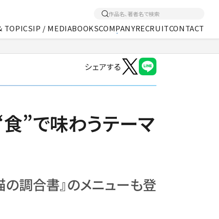
& TOPICS
IP / MEDIA
BOOKS
COMPANY
RECRUIT
CONTACT
シェアする
くあるご質問
アクセス
メディア事業
“食”で味わうテーマ
猫の調合書』のメニューも登