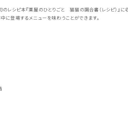
』初のレシピ本『薬屋のひとりごと 猫猫の調合書（レシピ）』
作中に登場するメニューを味わうことができます。
店
階