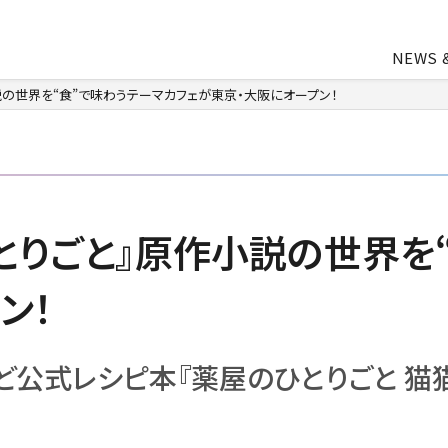
NEWS 
説の世界を“食”で味わうテーマカフェが東京・大阪にオープン！
中途・アルバイト採用
会社概要
ライトアニメ事業
よ
業
アパレル事業
とりごと』原作小説の世界を
ン！
会社資料ダウンロード
ど公式レシピ本『薬屋のひとりごと 猫