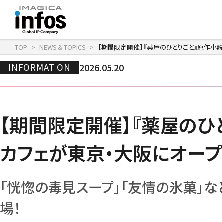
TOP
NEWS & TOPICS
【期間限定開催】『薬屋のひとりごと』原作小
IP / MEDIA
COMPANY
RECRUIT
INFORMATION
2026.05.20
新卒採用
企業理念
出版事業
採用情報
会社情報
事業紹介
沿革
イベント事業／配信事
【期間限定開催】『薬屋のひ
カフェが東京・大阪にオープ
「恍惚の毒見スープ」「友情の氷菓」な
場！