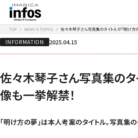
TOP
NEWS & TOPICS
佐々木琴子さん写真集のタイトルが『明け方
IP / MEDIA
COMPANY
RECRUIT
INFORMATION
2025.04.15
新卒採用
企業理念
出版事業
採用情報
会社情報
事業紹介
沿革
イベント事業／配信事
佐々木琴子さん写真集のタ
像も一挙解禁！
「明け方の夢」は本人考案のタイトル。写真集の発