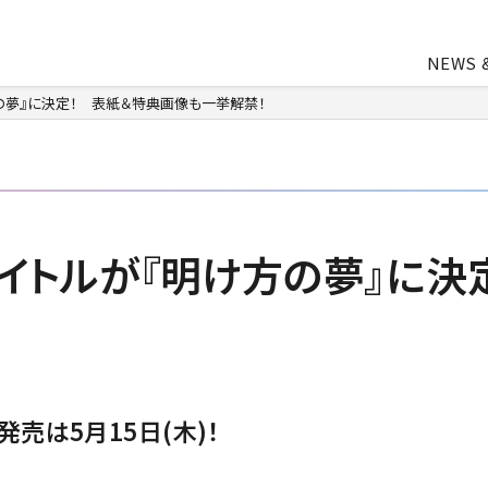
NEWS 
の夢』に決定！ 表紙＆特典画像も一挙解禁！
中途・アルバイト採用
会社概要
ライトアニメ事業
よ
業
アパレル事業
イトルが『明け方の夢』に決
会社資料ダウンロード
売は5月15日(木)！