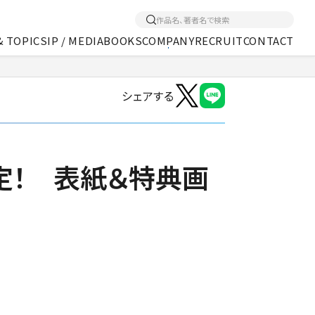
& TOPICS
IP / MEDIA
BOOKS
COMPANY
RECRUIT
CONTACT
シェアする
くあるご質問
アクセス
メディア事業
定！ 表紙＆特典画