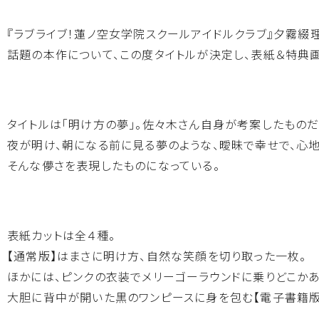
『ラブライブ！蓮ノ空女学院スクールアイドルクラブ』
夕霧綴
話題の本作について、この度タイトルが決定し、
表紙＆特典
タイトルは「明け方の夢」。佐々木さん自身が考案したものだ
夜が明け、朝になる前に見る夢のような、曖昧で幸せで、
心地
そんな儚さを表現したものになっている。
表紙カットは全４種。
【通常版】はまさに明け方、自然な笑顔を切り取った一枚。
ほかには、
ピンクの衣装でメリーゴーラウンドに乗りどこか
大胆に背中が開いた黒のワンピースに身を包む【電子書籍版