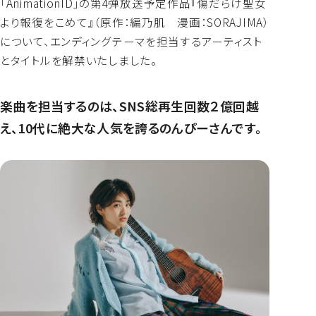
「AnimationID」の第4弾放送予定作品『傷だらけ聖女
よくあるご質問
より報復をこめて』（原作：編乃肌 漫画：SORAJIMA）
について、エンディングテーマを担当するアーティスト
とタイトルを解禁いたしました。
楽曲を担当するのは、SNS総再生回数２億回越
え、10代に絶大な人気を誇るのんぴーさんです。