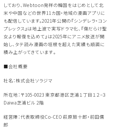
しており、
Webtoon発祥の韓国をはじめとして北
米や中国などの世界1
1カ国・地域の漫画アプリに
も配信しています。
2021年公開の『シンデレラ・コン
プレックス』
は地上波で実写ドラマ化、『傷だらけ聖
女より報復を込めて』
は2025年にアニメ放送が開
始し、
タテ読み漫画の垣根を超えた実績も順調に
積み上がってきています
。
■会社概要
社名：株式会社ソラジマ
所在地：〒105-0023 東京都港区芝浦１丁目１２−３
Daiwa芝浦ビル 2階
経営陣：代表取締役Co-CEO 萩原鼓十郎・前田儒
郎