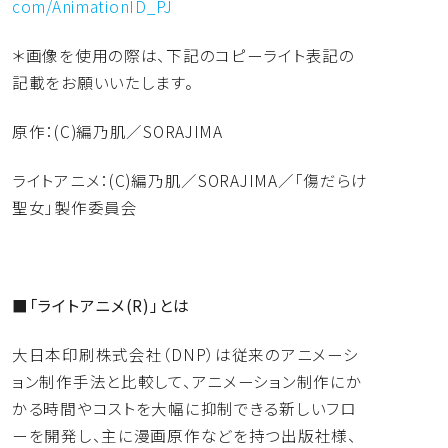
com/AnimationID_PJ
＊画像を使用の際は、
下記のコピーライト表記の
記載をお願いいたします。
原作：(C)編乃肌／SORAJIMA
ライトアニメ：(C)編乃肌／SORAJIMA／「
傷だらけ
聖女」製作委員会
■「ライトアニメ(R)」とは
大日本印刷株式会社（DNP）
は従来のアニメーシ
ョン制作手法と比較して、
アニメーション制作にか
かる時間やコストを大幅に抑制できる新し
いフロ
ーを開発し、主に漫画原作などを持つ出版社様、