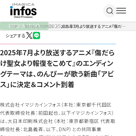
MEDIA INFO
2025.06.13
TOP
NEWS & TOPICS
2025年7月より放送するアニメ『傷だらけ聖女より報復をこめて』のエンディングテーマは、のんぴーが歌う新曲「アビス」に決定＆コメント到着
シェアする
IP / MEDIA
2025年7月より放送するアニメ『傷だら
け聖女より報復をこめて』のエンディン
事業紹介 TOP
グテーマは、のんぴーが歌う新曲「アビ
COMPANY
出版事業
ス」に決定＆コメント到着
ライトアニメ事業
RECRUIT
メディア事業
会社情報 TOP
イベント事業／
企業理念
株式会社イマジカインフォス（本社：東京都千代田区
配信事業
採用情報 TOP
会社概要
代表取締役社長：前田起也、以下イマジカインフォス）
アパレル事業
ONLINE SHOP
新卒採用
アクセス
は、大日本印刷株式会社（本社：東京都新宿区 代表取
中途・
沿革
締役社長：北島義⻫、以下、DNP）との共同事業
アルバイト採用