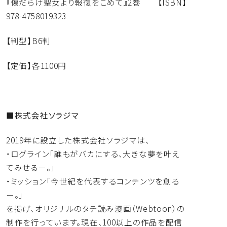
『傷だらけ聖女より報復をこめて』2巻 【ISBN】
978-4758019323
【判型】B6判
【定価】各1100円
■
株式会社ソラジマ
2019年に設立した株式会社ソラジマは、
・ログライン「誰もがバカにする、大きな夢を叶え
てみせるー。」
・ミッション「今世紀を代表するコンテンツを創る
ー。」
を掲げ、オリジナルのタテ読み漫画（Webtoon）
の
制作を行っています。現在、100以上の作品を配信