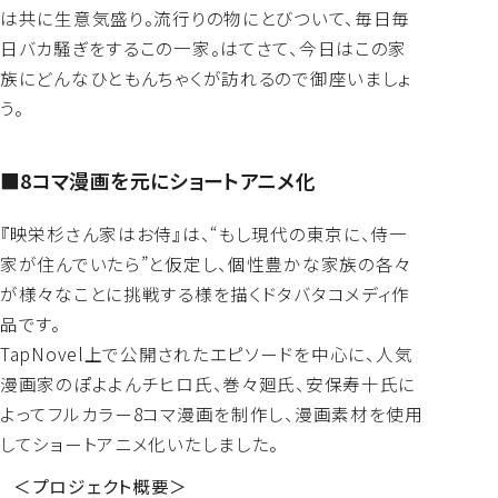
は共に生意気盛り。流行りの物にとびついて、毎日毎
日バカ騒ぎをするこの一家。はてさて、今日はこの家
族にどんなひともんちゃくが訪れるので御座いましょ
う。
■8コマ漫画を元にショートアニメ化
『映栄杉さん家はお侍』は、“もし現代の東京に、侍一
家が住んでいたら”と仮定し、個性豊かな家族の各々
が様々なことに挑戦する様を描くドタバタコメディ作
品です。
TapNovel上で公開されたエピソードを中心に、人気
漫画家のぽよよんチヒロ氏、巻々廻氏、安保寿十氏に
よってフルカラー8コマ漫画を制作し、漫画素材を使用
してショートアニメ化いたしました。
＜プロジェクト概要＞