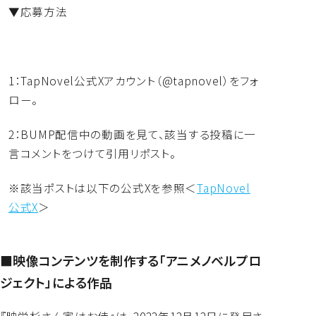
▼応募方法
1：TapNovel公式Xアカウント（@tapnovel）
をフォ
ロー。
2：BUMP配信中の動画を見て、
該当する投稿に一
言コメントをつけて引用リポスト。
※該当ポストは以下の公式Xを参照＜
TapNovel
公式X
＞
■映像コンテンツを制作する「アニメノベルプロ
ジェクト」による作品
『映栄杉さん家はお侍』は、2022年12月12日に発足さ