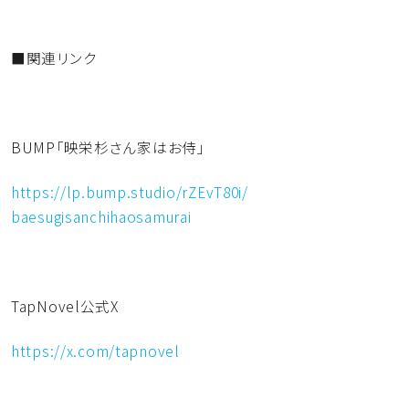
■関連リンク
BUMP「映栄杉さん家はお侍」
https://lp.bump.studio/
rZEvT80i/
baesugisanchihaosamurai
TapNovel公式X
https://x.com/tapnovel