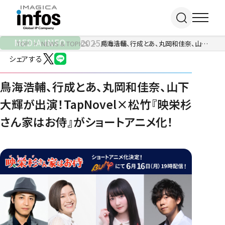
MEDIA INFO
2025.06.16
TOP
NEWS & TOPICS
鳥海浩輔、行成とあ、丸岡和佳奈、山下大輝が出演！TapNovel×松竹『映栄杉さん家はお侍』がショートアニメ化！
シェアする
IP / MEDIA
鳥海浩輔、行成とあ、丸岡和佳奈、山下
大輝が出演！TapNovel×松竹『映栄杉
事業紹介 TOP
さん家はお侍』がショートアニメ化！
COMPANY
出版事業
ライトアニメ事業
RECRUIT
メディア事業
会社情報 TOP
イベント事業／
企業理念
配信事業
採用情報 TOP
会社概要
アパレル事業
ONLINE SHOP
新卒採用
アクセス
中途・
沿革
アルバイト採用