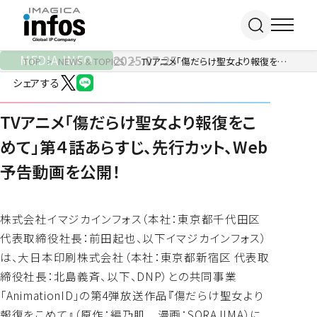
MEDIA INFO
2025.07.25
TOP
NEWS & TOPICS
TVアニメ「傷だらけ聖女より報復をこめて」第４話あらすじ、先行カット、Web予告動画を公開！
シェアする
IP / MEDIA
TVアニメ「傷だらけ聖女より報復をこ
めて」第４話あらすじ、先行カット、Web
事業紹介 TOP
予告動画を公開！
COMPANY
出版事業
ライトアニメ事業
RECRUIT
メディア事業
会社情報 TOP
株式会社イマジカインフォス（本社：東京都千代田区
イベント事業／
企業理念
代表取締役社長：前田起也、以下イマジカインフォス）
配信事業
採用情報 TOP
会社概要
は、大日本印刷株式会社（本社：東京都新宿区 代表取
アパレル事業
ONLINE SHOP
新卒採用
アクセス
締役社長：北島義⻫、以下、DNP）との共同事業
中途・
沿革
「AnimationID」の第4弾放送作品『傷だらけ聖女より
アルバイト採用
報復をこめて』（原作：編乃肌 漫画：SORAJIMA）に