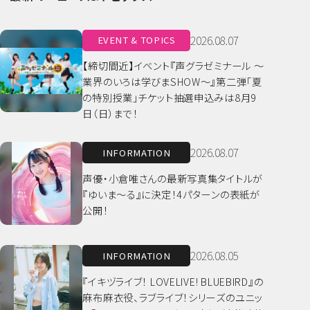
2026.08.07
EVENT & TOPICS
【締切間近】イベント『声グラゼミナール ～
業界のいろは学びまSHOW～』第二弾「夏
の特別授業」チケット抽選申込みは8月9
日（日）まで！
2026.08.07
INFORMATION
声優・小倉唯さんの最新写真集タイトルが
『ゆいま～る』に決定！4パターンの表紙が
公開！
2026.08.05
INFORMATION
『イキヅライブ！ LOVELIVE! BLUEBIRD』の
麻布麻衣役、ラブライブ！シリーズのユニッ