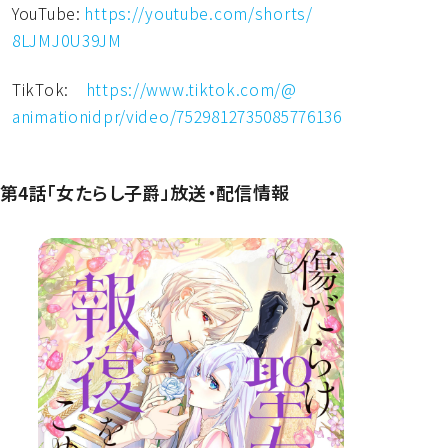
YouTube:
https://youtube.com/shorts/
8LJMJ0U39JM
TikTok:
https://www.tiktok.com/@
animationidpr/video/
7529812735085776136
第4話「女たらし子爵」放送・配信情報