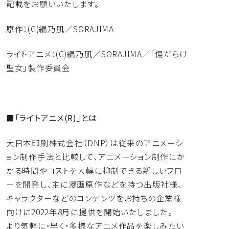
記載をお願いいたします。
原作：(C)編乃肌／SORAJIMA
ライトアニメ：(C)編乃肌／SORAJIMA／「
傷だらけ
聖女」製作委員会
■「ライトアニメ(R)」とは
大日本印刷株式会社（DNP）
は従来のアニメーシ
ョン制作手法と比較して、
アニメーション制作にか
かる時間やコストを大幅に抑制できる新し
いフロ
ーを開発し、主に漫画原作などを持つ出版社様、
キャラクターなどのコンテンツをお持ちの企業様
向けに2022年
8月に提供を開始いたしました。
より気軽に・早く・
多様なアニメ作品を楽しみたい