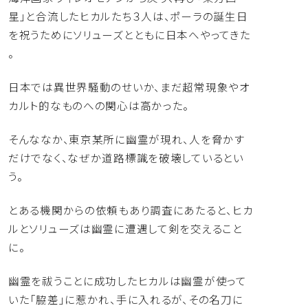
星」
と合流したヒカルたち３人は、
ポーラの誕生日
を祝うためにソリューズとともに日本へやってきた
。
日本では異世界騒動のせいか、
まだ超常現象やオ
カルト的なものへの関心は高かった。
そんななか、東京某所に幽霊が現れ、人を脅かす
だけでなく、
なぜか道路標識を破壊しているとい
う。
とある機関からの依頼もあり調査にあたると、
ヒカ
ルとソリューズは幽霊に遭遇して剣を交えること
に。
幽霊を祓うことに成功したヒカルは幽霊が使って
いた「脇差」
に惹かれ、手に入れるが、その名刀に