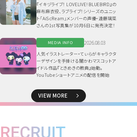
『イキヅライブ！ LOVELIVE! BLUEBIRD』の
麻布麻衣役、ラブライブ！シリーズのユニッ
ト「AiScReam」メンバーの声優・遠藤璃菜
さんの1st写真集が10月6日に発売決定！
2026.08.03
MEDIA INFO
人気イラストレーター・てぃらがキャラクタ
ーデザインを手掛ける闇かわマスコットア
イドル作品『ときめきの教典』始動。
YouTubeショートアニメの配信を開始
VIEW MORE
RECRUIT