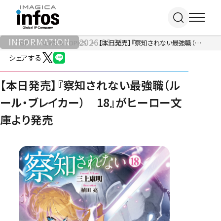
INFORMATION
2026.03.31
TOP
NEWS & TOPICS
【本日発売】『察知されない最強職（ルール・ブレイカー） 18』がヒーロー文庫より発売
シェアする
IP / MEDIA
【本日発売】『察知されない最強職（ル
ール・ブレイカー） 18』がヒーロー文
事業紹介 TOP
庫より発売
COMPANY
出版事業
ライトアニメ事業
RECRUIT
メディア事業
会社情報 TOP
イベント事業／
企業理念
配信事業
採用情報 TOP
会社概要
アパレル事業
ONLINE SHOP
新卒採用
アクセス
中途・
沿革
アルバイト採用