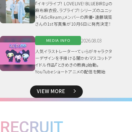
『イキヅライブ！ LOVELIVE! BLUEBIRD』の
麻布麻衣役、ラブライブ！シリーズのユニッ
ト「AiScReam」メンバーの声優・遠藤璃菜
さんの1st写真集が10月6日に発売決定！
2026.08.03
MEDIA INFO
人気イラストレーター・てぃらがキャラクタ
ーデザインを手掛ける闇かわマスコットア
イドル作品『ときめきの教典』始動。
YouTubeショートアニメの配信を開始
VIEW MORE
RECRUIT