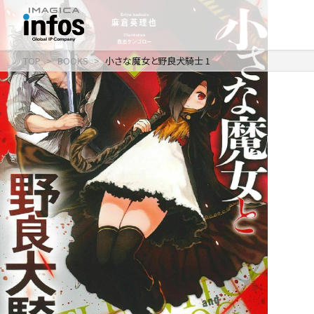
TOP
BOOKS
小さな魔女と野良犬騎士 1
IP / MEDIA
事業紹介 TOP
COMPANY
出版事業
ライトアニメ事業
RECRUIT
メディア事業
会社情報 TOP
イベント事業／
企業理念
配信事業
採用情報 TOP
会社概要
アパレル事業
ONLINE SHOP
新卒採用
アクセス
中途・
沿革
アルバイト採用