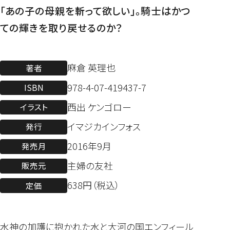
「あの子の母親を斬って欲しい」。騎士はかつ
ての輝きを取り戻せるのか？
麻倉 英理也
著者
978-4-07-419437-7
ISBN
西出 ケンゴロー
イラスト
イマジカインフォス
発行
2016年9月
発売月
主婦の友社
販売元
638円（税込）
定価
水神の加護に抱かれた水と大河の国エンフィール