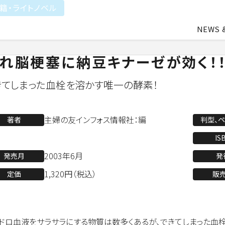
籍・ライトノベル
NEWS 
れ脳梗塞に納豆キナーゼが効く！
中途・アルバイト採用
会社概要
ライトアニメ事業
よ
きてしまった血栓を溶かす唯一の酵素！
業
アパレル事業
主婦の友インフォス情報社：編
著者
判型、
IS
2003年6月
発売月
発
会社資料ダウンロード
1,320円（税込）
定価
販
ドロ血液をサラサラにする物質は数多くあるが、できてしまった血