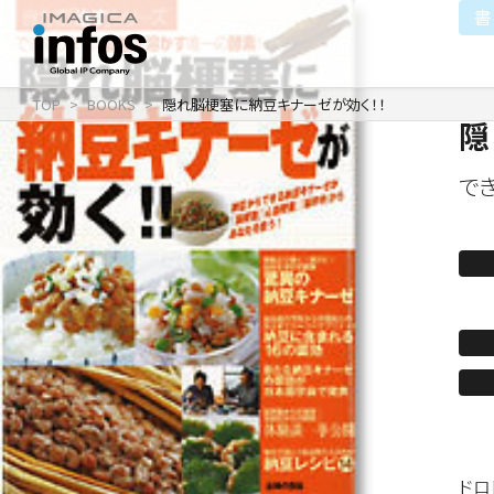
書
TOP
BOOKS
隠れ脳梗塞に納豆キナーゼが効く！！
隠
IP / MEDIA
COMPANY
RECRUIT
新卒採用
企業理念
出版事業
で
採用情報
会社情報
事業紹介
沿革
イベント事業／配信事
ドロ