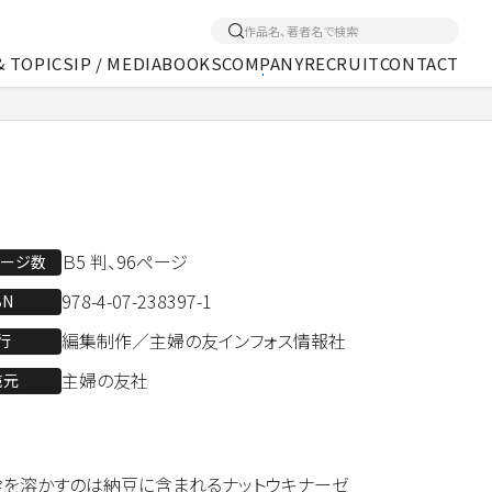
& TOPICS
IP / MEDIA
BOOKS
COMPANY
RECRUIT
CONTACT
！
くあるご質問
アクセス
メディア事業
Ｂ5 判、96ページ
ページ数
978-4-07-238397-1
BN
編集制作／主婦の友インフォス情報社
行
主婦の友社
売元
栓を溶かすのは納豆に含まれるナットウキナーゼ