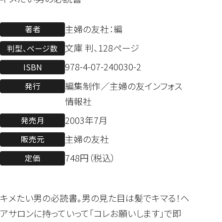
主婦の友社：編
著者
文庫 判、128ページ
判型、ページ数
978-4-07-240030-2
ISBN
編集制作／主婦の友インフォス
発行
情報社
2003年7月
発売月
主婦の友社
販売元
748円（税込）
定価
キメたい男の必読書。男の見た目は髪でキマる！ヘ
アサロンに持っていって「コレお願いします」で即