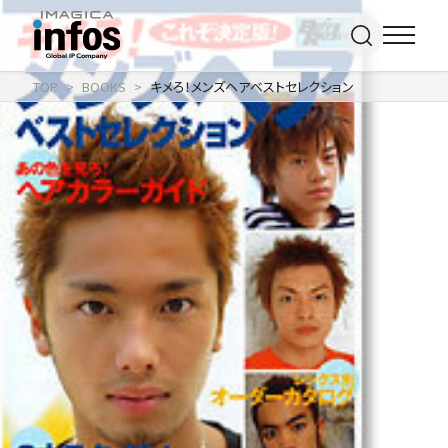
TOP
BOOKS
キメろ！メンズヘアベストセレクション
IP / MEDIA
事業紹介 TOP
COMPANY
出版事業
ライトアニメ事業
RECRUIT
メディア事業
会社情報 TOP
イベント事業／
企業理念
配信事業
採用情報 TOP
会社概要
アパレル事業
ONLINE SHOP
新卒採用
アクセス
中途・
沿革
アルバイト採用