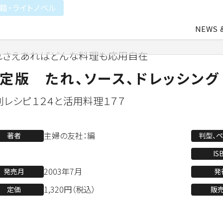
籍・ライトノベル
NEWS 
れさえあればどんな料理も応用自在
中途・アルバイト採用
会社概要
ライトアニメ事業
よ
定版 たれ、ソース、ドレッシング
利レシピ１２４と活用料理１７７
業
アパレル事業
主婦の友社：編
著者
判型、
IS
会社資料ダウンロード
2003年7月
発売月
発
1,320円（税込）
定価
販