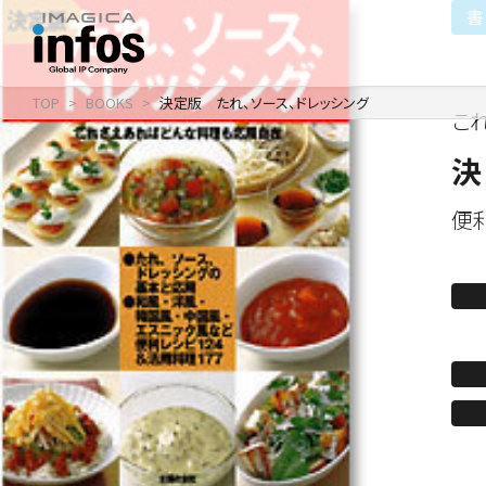
書
TOP
BOOKS
決定版 たれ、ソース、ドレッシング
こ
IP / MEDIA
COMPANY
RECRUIT
新卒採用
企業理念
出版事業
決
採用情報
会社情報
事業紹介
便
沿革
イベント事業／配信事