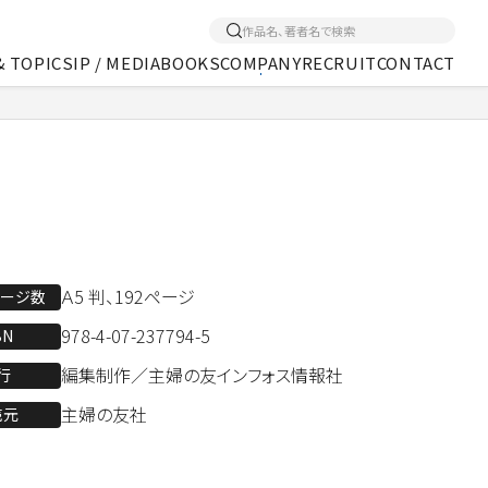
& TOPICS
IP / MEDIA
BOOKS
COMPANY
RECRUIT
CONTACT
くあるご質問
アクセス
メディア事業
Ａ5 判、192ページ
ページ数
978-4-07-237794-5
BN
編集制作／主婦の友インフォス情報社
行
主婦の友社
売元