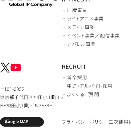
・ 出版事業
・ ライトアニメ事業
・ メディア事業
・ イベント事業／
配信事業
・ アパレル事業
RECRUIT
・ 新卒採用
・ 中途・
アルバイト採用
〒101-0052
・ よくあるご質問
東京都千代田区
神田小川町3-3
HF神田小川町ビル2F・8F
プライバシーポリシー
二次使用
Google MAP