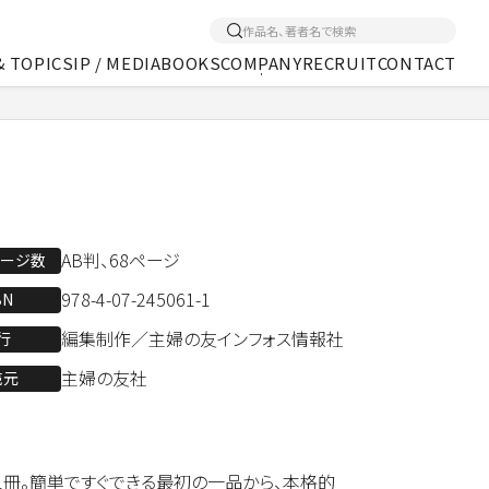
& TOPICS
IP / MEDIA
BOOKS
COMPANY
RECRUIT
CONTACT
くあるご質問
アクセス
メディア事業
AB判、68ページ
ページ数
978-4-07-245061-1
BN
編集制作／主婦の友インフォス情報社
行
主婦の友社
売元
1冊。簡単ですぐできる最初の一品から、本格的