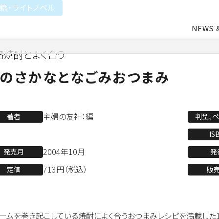
籍・ライトノベル
NEWS 
格焼酎とよく合う
中途・アルバイト採用
会社概要
ライトアニメ事業
よ
のさかなとなごみおつまみ
業
アパレル事業
主婦の友社：編
著者
判型、
IS
2004年10月
発売月
発
会社資料ダウンロード
713円（税込）
定価
販
ームを巻き起こしている焼酎によく合うおつまみレシピを満載した