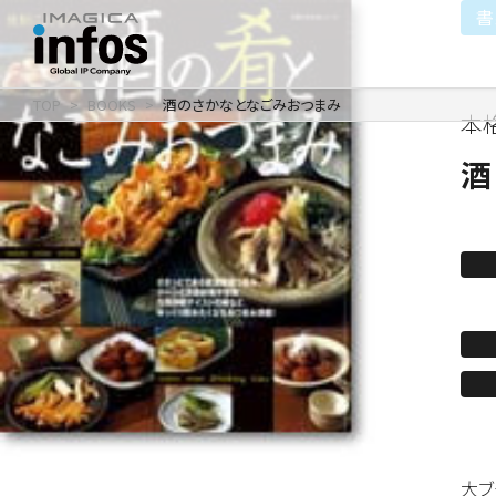
書
TOP
BOOKS
酒のさかなとなごみおつまみ
本
IP / MEDIA
COMPANY
RECRUIT
新卒採用
企業理念
出版事業
酒
採用情報
会社情報
事業紹介
沿革
イベント事業／配信事
大ブ