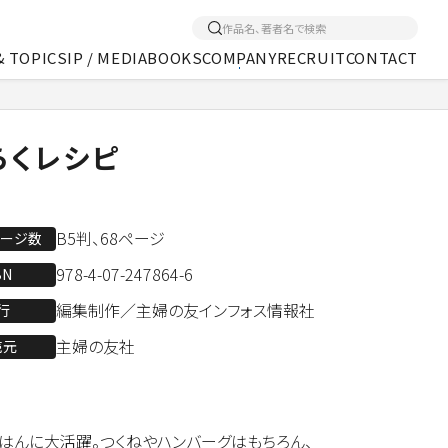
& TOPICS
IP / MEDIA
BOOKS
COMPANY
RECRUIT
CONTACT
くあるご質問
アクセス
メディア事業
らくレシピ
B5判、68ページ
ページ数
978-4-07-247864-6
BN
編集制作／主婦の友インフォス情報社
行
主婦の友社
売元
はんに大活躍。つくねやハンバーグはもちろん、