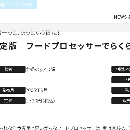
籍・ライトノベル
NEWS 
ガーっと、あっという間に！
中途・アルバイト採用
会社概要
ライトアニメ事業
よ
定版 フードプロセッサーでらく
業
アパレル事業
主婦の友社：編
著者
判型、
IS
2005年9月
発売月
発
会社資料ダウンロード
1,320円（税込）
定価
販
ゃれな洋食専用と思いがちなフードプロセッサーは、実は普段のご