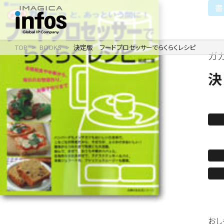
書
TOP
BOOKS
決定版 フードプロセッサーでらくらくレシピ
ガ
IP / MEDIA
COMPANY
RECRUIT
新卒採用
企業理念
出版事業
決
採用情報
会社情報
事業紹介
沿革
イベント事業／配信事
おし