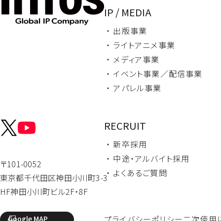
IP / MEDIA
・ 出版事業
・ ライトアニメ事業
・ メディア事業
・ イベント事業／
配信事業
・ アパレル事業
RECRUIT
・ 新卒採用
・ 中途・
アルバイト採用
〒101-0052
・ よくあるご質問
東京都千代田区
神田小川町3-3
HF神田小川町ビル2F・8F
プライバシーポリシー
二次使用
Google MAP