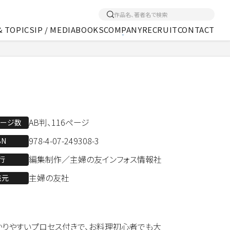
& TOPICS
IP / MEDIA
BOOKS
COMPANY
RECRUIT
CONTACT
くあるご質問
アクセス
メディア事業
AB判、116ページ
ページ数
978-4-07-249308-3
BN
編集制作／主婦の友インフォス情報社
行
主婦の友社
売元
かりやすいプロセス付きで、お料理初心者でも大