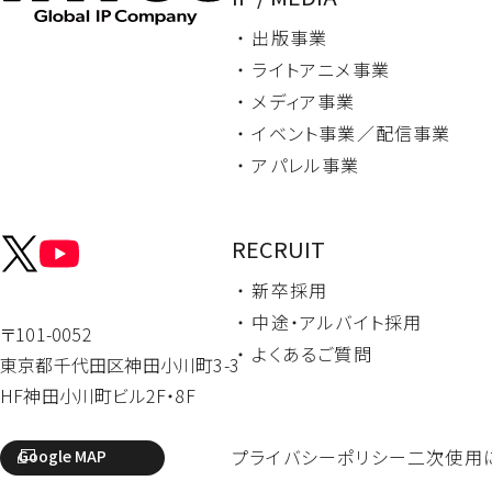
・ 出版事業
・ ライトアニメ事業
・ メディア事業
・ イベント事業／
配信事業
・ アパレル事業
RECRUIT
・ 新卒採用
・ 中途・
アルバイト採用
〒101-0052
・ よくあるご質問
東京都千代田区
神田小川町3-3
HF神田小川町ビル2F・8F
プライバシーポリシー
二次使用
Google MAP