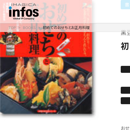
書
TOP
BOOKS
初めてのおせちとお正月料理
黒
IP / MEDIA
COMPANY
RECRUIT
新卒採用
企業理念
出版事業
初
採用情報
会社情報
事業紹介
沿革
イベント事業／配信事
おせ