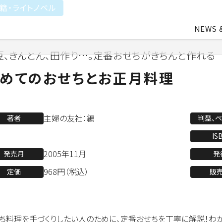
籍・ライトノベル
NEWS 
豆、きんとん、田作り…。定番おせちがきちんと作れる
中途・アルバイト採用
会社概要
ライトアニメ事業
よ
めてのおせちとお正月料理
業
アパレル事業
主婦の友社：編
著者
判型、
IS
2005年11月
発売月
発
会社資料ダウンロード
968円（税込）
定価
販
ち料理を手づくりしたい人のために、定番おせちを丁寧に解説！わ