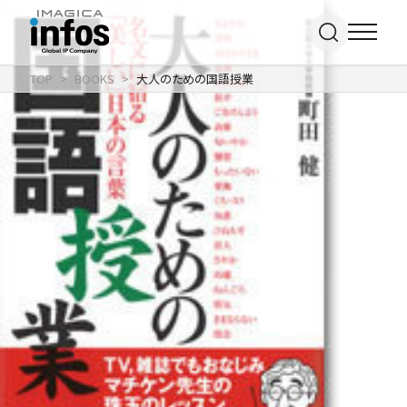
TOP
BOOKS
大人のための国語授業
IP / MEDIA
事業紹介 TOP
COMPANY
出版事業
ライトアニメ事業
RECRUIT
メディア事業
会社情報 TOP
イベント事業／
企業理念
配信事業
採用情報 TOP
会社概要
アパレル事業
ONLINE SHOP
新卒採用
アクセス
中途・
沿革
アルバイト採用