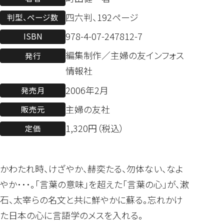
四六判、192ページ
判型、ページ数
978-4-07-247812-7
ISBN
編集制作／主婦の友インフォス
発行
情報社
2006年2月
発売月
主婦の友社
販売元
1,320円（税込）
定価
かわたれ時、けざやか、赫奕たる、勿体ない、なよ
やか･･･。「言葉の意味」を超えた「言葉の心」が、漱
石、太宰らの名文と共に鮮やかに蘇る。忘れかけ
た日本の心に言語学のメスを入れる。