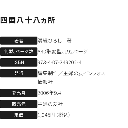
四国八十八ヵ所
溝縁ひろし 著
著者
A40取変型、192ページ
判型、ページ数
978-4-07-249202-4
ISBN
編集制作／主婦の友インフォス
発行
情報社
2006年9月
発売月
主婦の友社
販売元
1,045円（税込）
定価