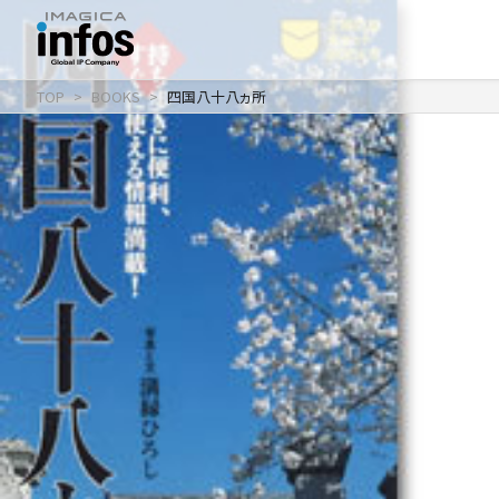
TOP
BOOKS
四国八十八ヵ所
IP / MEDIA
事業紹介 TOP
COMPANY
出版事業
ライトアニメ事業
RECRUIT
メディア事業
会社情報 TOP
イベント事業／
企業理念
配信事業
採用情報 TOP
会社概要
アパレル事業
ONLINE SHOP
新卒採用
アクセス
中途・
沿革
アルバイト採用