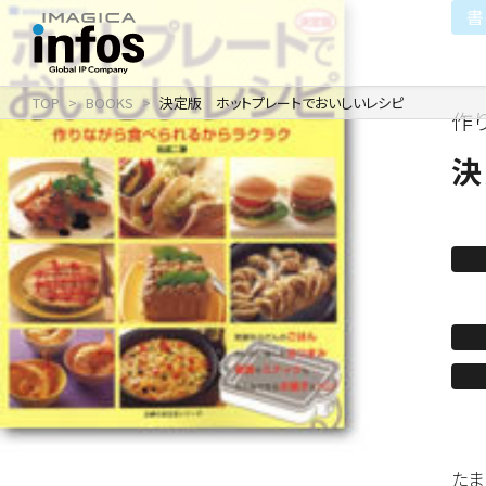
書
TOP
BOOKS
決定版 ホットプレートでおいしいレシピ
作
IP / MEDIA
COMPANY
RECRUIT
新卒採用
企業理念
出版事業
決
採用情報
会社情報
事業紹介
沿革
イベント事業／配信事
たま