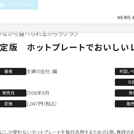
籍・ライトノベル
NEWS 
りながら食べられるからラクラク
中途・アルバイト採用
会社概要
ライトアニメ事業
よ
定版 ホットプレートでおいしい
業
アパレル事業
主婦の友社：編
著者
判型、
IS
2006年9月
発売月
発
会社資料ダウンロード
1,047円（税込）
定価
販
にしか使わないホットプレートを毎日活用するための1冊。普段のお