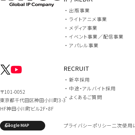
・ 出版事業
・ ライトアニメ事業
・ メディア事業
・ イベント事業／
配信事業
・ アパレル事業
RECRUIT
・ 新卒採用
・ 中途・
アルバイト採用
〒101-0052
・ よくあるご質問
東京都千代田区
神田小川町3-3
HF神田小川町ビル2F・8F
プライバシーポリシー
二次使用
Google MAP