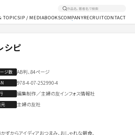
& TOPICS
IP / MEDIA
BOOKS
COMPANY
RECRUIT
CONTACT
くあるご質問
アクセス
メディア事業
レシピ
AB判、84ページ
ページ数
978-4-07-252990-4
BN
編集制作／主婦の友インフォス情報社
行
主婦の友社
売元
かずからアイディアおつまみ、おしゃれな朝食、