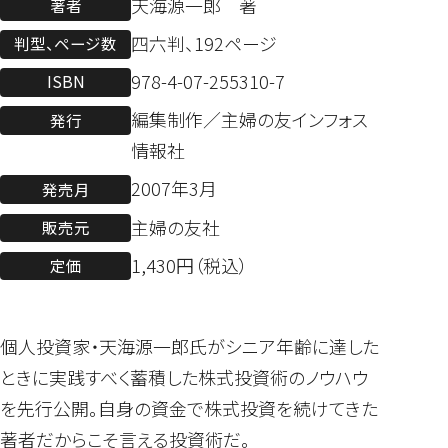
天海源一郎 著
著者
四六判、192ページ
判型、ページ数
978-4-07-255310-7
ISBN
編集制作／主婦の友インフォス
発行
情報社
2007年3月
発売月
主婦の友社
販売元
1,430円（税込）
定価
個人投資家・天海源一郎氏がシニア年齢に達した
ときに実践すべく蓄積した株式投資術のノウハウ
を先行公開。自身の資金で株式投資を続けてきた
著者だからこそ言える投資術だ。