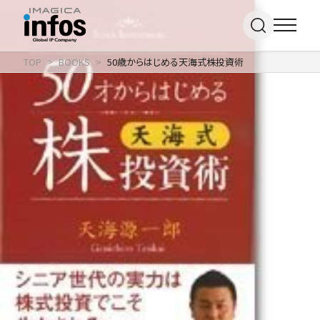
TOP
BOOKS
50歳からはじめる天海式株投資術
IP / MEDIA
事業紹介 TOP
COMPANY
出版事業
ライトアニメ事業
RECRUIT
メディア事業
会社情報 TOP
イベント事業／
企業理念
配信事業
採用情報 TOP
会社概要
アパレル事業
ONLINE SHOP
新卒採用
アクセス
中途・
沿革
アルバイト採用