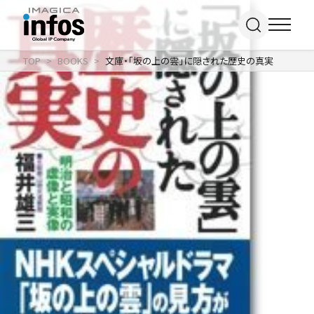
TOP
BOOKS
文庫・「坂の上の雲」に隠された歴史の真実
IP / MEDIA
事業紹介 TOP
COMPANY
出版事業
ライトアニメ事業
RECRUIT
メディア事業
会社情報 TOP
イベント事業／
企業理念
配信事業
採用情報 TOP
会社概要
アパレル事業
ONLINE SHOP
新卒採用
アクセス
中途・
沿革
アルバイト採用