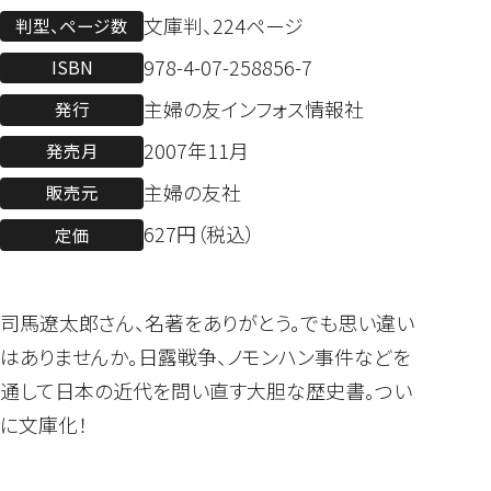
文庫判、224ページ
判型、ページ数
978-4-07-258856-7
ISBN
主婦の友インフォス情報社
発行
2007年11月
発売月
主婦の友社
販売元
627円（税込）
定価
司馬遼太郎さん、名著をありがとう。でも思い違い
はありませんか。日露戦争、ノモンハン事件などを
通して日本の近代を問い直す大胆な歴史書。つい
に文庫化！