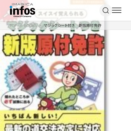
TOP
BOOKS
マジックシート付き 新版原付免許
IP / MEDIA
事業紹介 TOP
COMPANY
出版事業
ライトアニメ事業
RECRUIT
メディア事業
会社情報 TOP
イベント事業／
企業理念
配信事業
採用情報 TOP
会社概要
アパレル事業
ONLINE SHOP
新卒採用
アクセス
中途・
沿革
アルバイト採用