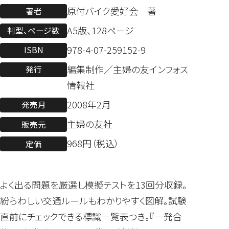
原付バイク愛好会 著
著者
A5版、128ページ
判型、ページ数
978-4-07-259152-9
ISBN
編集制作／主婦の友インフォス
発行
情報社
2008年2月
発売月
主婦の友社
販売元
968円（税込）
定価
よく出る問題を厳選し模擬テストを13回分収録。
紛らわしい交通ルールもわかりやすく図解。試験
直前にチェックできる標識一覧表つき。『一発合