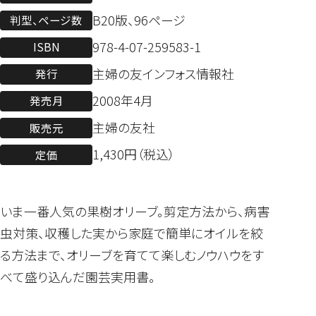
B20版、96ページ
判型、ページ数
978-4-07-259583-1
ISBN
主婦の友インフォス情報社
発行
2008年4月
発売月
主婦の友社
販売元
1,430円（税込）
定価
いま一番人気の果樹オリーブ。剪定方法から、病害
虫対策、収穫した実から家庭で簡単にオイルを絞
る方法まで、オリーブを育てて楽しむノウハウをす
べて盛り込んだ園芸実用書。