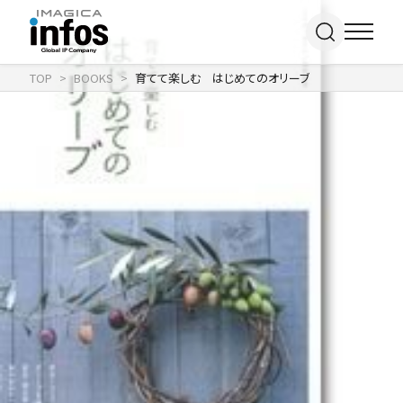
TOP
BOOKS
育てて楽しむ はじめてのオリーブ
IP / MEDIA
事業紹介 TOP
COMPANY
出版事業
ライトアニメ事業
RECRUIT
メディア事業
会社情報 TOP
イベント事業／
企業理念
配信事業
採用情報 TOP
会社概要
アパレル事業
ONLINE SHOP
新卒採用
アクセス
中途・
沿革
アルバイト採用