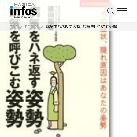
TOP
BOOKS
病気をハネ返す姿勢、病気を呼びこむ姿勢
IP / MEDIA
事業紹介 TOP
COMPANY
出版事業
ライトアニメ事業
RECRUIT
メディア事業
会社情報 TOP
イベント事業／
企業理念
配信事業
採用情報 TOP
会社概要
アパレル事業
ONLINE SHOP
新卒採用
アクセス
中途・
沿革
アルバイト採用