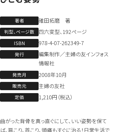
碓田拓磨 著
著者
四六変型、192ページ
判型、ページ数
978-4-07-262349-7
ISBN
編集制作／主婦の友インフォス
発行
情報社
2008年10月
発売月
主婦の友社
販売元
1,210円（税込）
定価
曲がった背骨を真っ直ぐにして、いい姿勢を保て
ば、肩こり、首こり、頭痛もすぐに治る！日常生活で