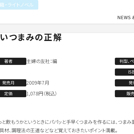
籍・ライトノベル
NEWS 
いつまみの正解
中途・アルバイト採用
会社概要
ライトアニメ事業
よ
主婦の友社：編
著者
判型、
業
アパレル事業
IS
2009年7月
発売月
発
1,078円（税込）
定価
販
会社資料ダウンロード
っと飲もうかというときにパパッと手早くつまみを作るには、つまみ
具材、調理法の王道などなど覚えておきたいポイント満載。