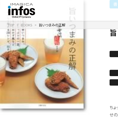
書
TOP
BOOKS
旨いつまみの正解
旨
IP / MEDIA
COMPANY
RECRUIT
新卒採用
企業理念
出版事業
採用情報
会社情報
事業紹介
沿革
イベント事業／配信事
ちょ
せの