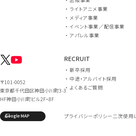
・ ライトアニメ事業
・ メディア事業
・ イベント事業／
配信事業
・ アパレル事業
RECRUIT
・ 新卒採用
・ 中途・
アルバイト採用
〒101-0052
・ よくあるご質問
東京都千代田区
神田小川町3-3
HF神田小川町ビル2F・8F
プライバシーポリシー
二次使用
Google MAP