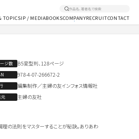
& TOPICS
IP / MEDIA
BOOKS
COMPANY
RECRUIT
CONTACT
くあるご質問
アクセス
メディア事業
B5変型判、128ページ
ページ数
978-4-07-266672-2
BN
編集制作／主婦の友インフォス情報社
行
主婦の友社
売元
調理の法則をマスターすることが秘訣。ありあわ