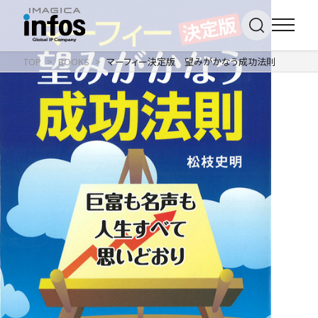
TOP
BOOKS
マーフィー決定版 望みがかなう成功法則
IP / MEDIA
事業紹介 TOP
COMPANY
出版事業
ライトアニメ事業
RECRUIT
メディア事業
会社情報 TOP
イベント事業／
企業理念
配信事業
採用情報 TOP
会社概要
アパレル事業
ONLINE SHOP
新卒採用
アクセス
中途・
沿革
アルバイト採用