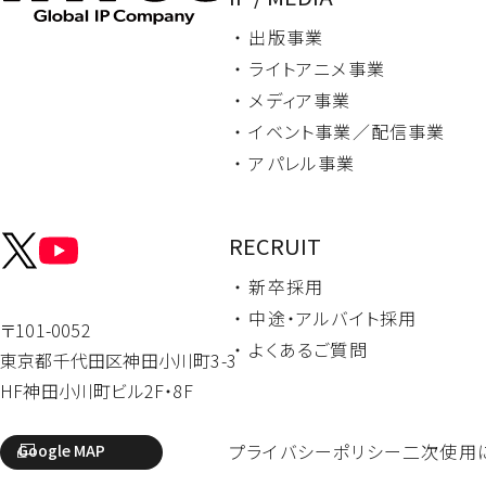
・ 出版事業
・ ライトアニメ事業
・ メディア事業
・ イベント事業／
配信事業
・ アパレル事業
RECRUIT
・ 新卒採用
・ 中途・
アルバイト採用
〒101-0052
・ よくあるご質問
東京都千代田区
神田小川町3-3
HF神田小川町ビル2F・8F
プライバシーポリシー
二次使用
Google MAP