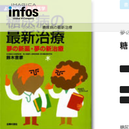
書
TOP
BOOKS
糖尿病の最新治療
夢
IP / MEDIA
COMPANY
RECRUIT
新卒採用
企業理念
出版事業
糖
採用情報
会社情報
事業紹介
沿革
イベント事業／配信事
糖尿