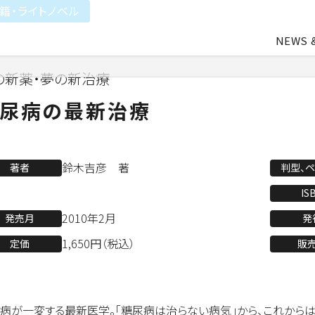
籍・ライトノベル
NEWS 
の新薬・夢の新治療
中途・アルバイト採用
会社概要
ライトアニメ事業
よ
尿病の最新治療
業
アパレル事業
鈴木吉彦 著
著者
判型、
IS
2010年2月
発売月
発
会社資料ダウンロード
1,650円（税込）
定価
販
病が一変する最新医学。「糖尿病は治らない病気」から、これからは