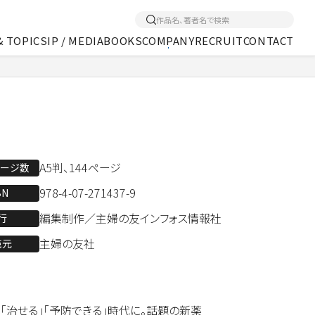
& TOPICS
IP / MEDIA
BOOKS
COMPANY
RECRUIT
CONTACT
くあるご質問
アクセス
メディア事業
A5判、144ページ
ページ数
978-4-07-271437-9
BN
編集制作／主婦の友インフォス情報社
行
主婦の友社
売元
「治せる」「予防できる」時代に。話題の新薬