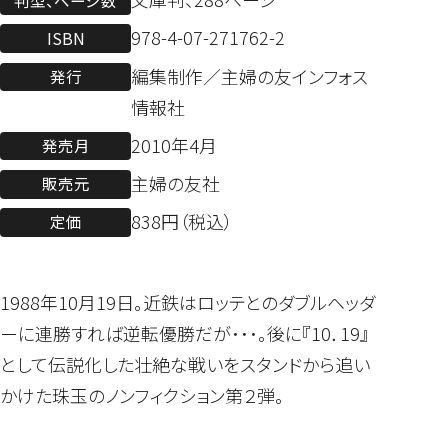
978-4-07-271762-2
ISBN
編集制作／主婦の友インフォス
発行
情報社
2010年4月
発売月
主婦の友社
販売元
838円（税込）
定価
1988年10月19日。近鉄はロッテとのダブルヘッダ
ーに連勝すれば逆転優勝だが･･･。後に『10．19』
として伝説化した壮絶な戦いをスタンドから追い
かけた珠玉のノンフィクション第２弾。