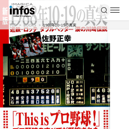
TOP
BOOKS
1988年10・19の真実
IP / MEDIA
事業紹介 TOP
COMPANY
出版事業
ライトアニメ事業
RECRUIT
メディア事業
会社情報 TOP
イベント事業／
企業理念
配信事業
採用情報 TOP
会社概要
アパレル事業
ONLINE SHOP
新卒採用
アクセス
中途・
沿革
アルバイト採用