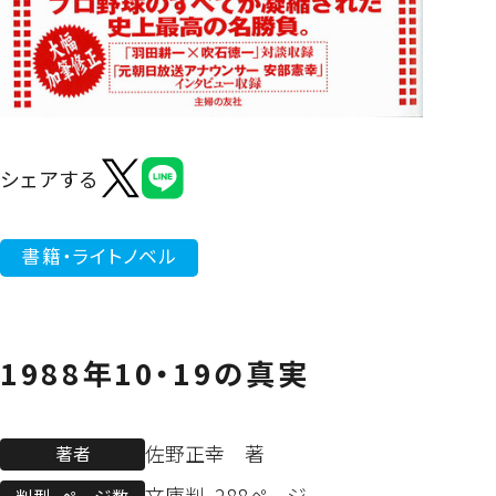
よくあるご質問
シェアする
書籍・ライトノベル
1988年10・19の真実
佐野正幸 著
著者
文庫判、288ページ
判型、ページ数