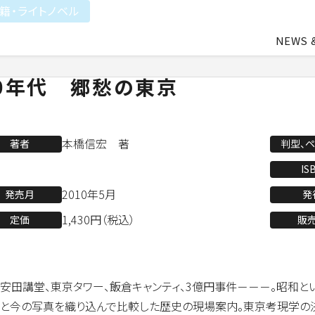
籍・ライトノベル
NEWS 
0年代 郷愁の東京
中途・アルバイト採用
会社概要
ライトアニメ事業
よ
本橋信宏 著
著者
判型、
業
アパレル事業
IS
2010年5月
発売月
発
1,430円（税込）
定価
販
会社資料ダウンロード
安田講堂、東京タワー、飯倉キャンティ、3億円事件－－－。昭和
と今の写真を織り込んで比較した歴史の現場案内。東京考現学の