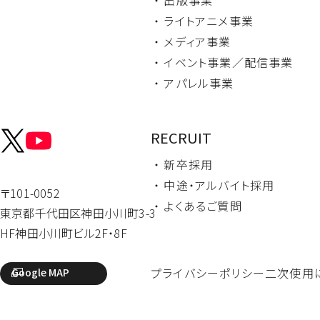
・ ライトアニメ事業
・ メディア事業
・ イベント事業／
配信事業
・ アパレル事業
RECRUIT
・ 新卒採用
・ 中途・
アルバイト採用
〒101-0052
・ よくあるご質問
東京都千代田区
神田小川町3-3
HF神田小川町ビル2F・8F
プライバシーポリシー
二次使用
Google MAP