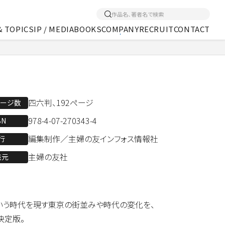
& TOPICS
IP / MEDIA
BOOKS
COMPANY
RECRUIT
CONTACT
くあるご質問
アクセス
メディア事業
四六判、192ページ
ページ数
978-4-07-270343-4
BN
編集制作／主婦の友インフォス情報社
行
主婦の友社
売元
という時代を現す東京の街並みや時代の変化を、
決定版。