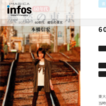
書
TOP
BOOKS
60年代 郷愁の東京
6
IP / MEDIA
COMPANY
RECRUIT
新卒採用
企業理念
出版事業
採用情報
会社情報
事業紹介
沿革
イベント事業／配信事
東大
当時