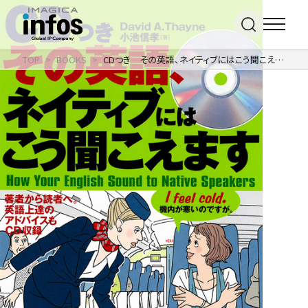
TOP
BOOKS
CDつき その英語、ネイティブにはこう聞こえます
IP / MEDIA
事業紹介 TOP
COMPANY
出版事業
ライトアニメ事業
RECRUIT
メディア事業
会社情報 TOP
イベント事業／
企業理念
配信事業
採用情報 TOP
会社概要
アパレル事業
ONLINE SHOP
新卒採用
アクセス
中途・
沿革
アルバイト採用