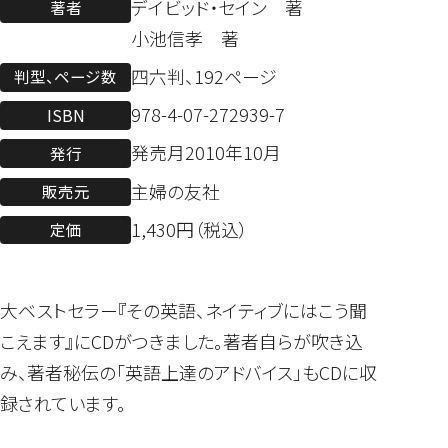
デイビッド・セイン 著
著者
小池信孝 著
四六判、192ページ
判型、ページ数
978-4-07-272939-7
ISBN
発売月2010年10月
発行
主婦の友社
販売元
1,430円（税込）
定価
大ベストセラー『その英語、ネイティブにはこう聞
こえます』にCDがつきました。著者自らが吹き込
み、著者秘伝の「英語上達のアドバイス」もCDに収
録されています。