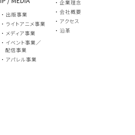
IP / MEDIA
・ 企業理念
・ 会社概要
・ 出版事業
・ アクセス
・ ライトアニメ事業
・ 沿革
・ メディア事業
・ イベント事業／
配信事業
・ アパレル事業
・ 新卒採用
・ 中途・
アルバイト採用
・ よくあるご質問
・ コミック
・ 出版事業・
ライトノベル
・ 雑誌