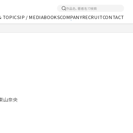
& TOPICS
IP / MEDIA
BOOKS
COMPANY
RECRUIT
CONTACT
くあるご質問
アクセス
メディア事業
・東山奈央