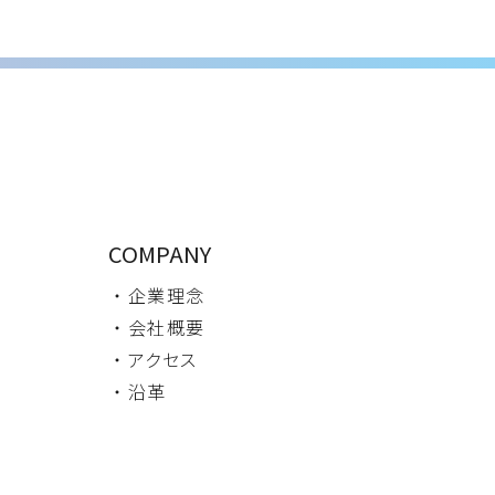
COMPANY
・ 企業理念
・ 会社概要
・ アクセス
・ 沿革