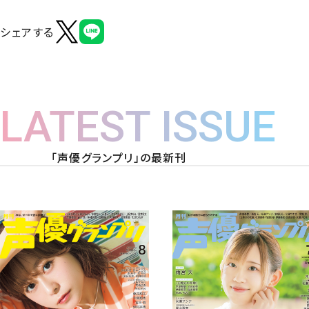
シェアする
LATEST ISSUE
「声優グランプリ」の最新刊