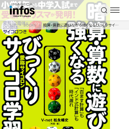
TOP
BOOKS
暗算・算数に遊びながら強くなるびっくりサイコロ学習法
IP / MEDIA
事業紹介 TOP
COMPANY
出版事業
ライトアニメ事業
RECRUIT
メディア事業
会社情報 TOP
イベント事業／
企業理念
配信事業
採用情報 TOP
会社概要
アパレル事業
ONLINE SHOP
新卒採用
アクセス
中途・
沿革
アルバイト採用