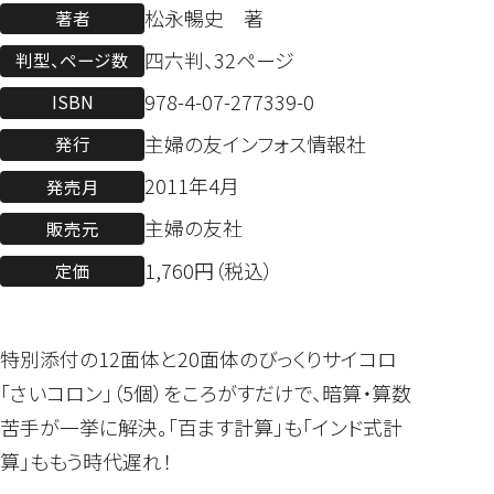
松永暢史 著
著者
四六判、32ページ
判型、ページ数
978-4-07-277339-0
ISBN
主婦の友インフォス情報社
発行
2011年4月
発売月
主婦の友社
販売元
1,760円（税込）
定価
特別添付の12面体と20面体のびっくりサイコロ
「さいコロン」（5個）をころがすだけで、暗算・算数
苦手が一挙に解決。「百ます計算」も「インド式計
算」ももう時代遅れ！