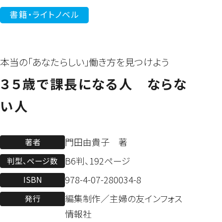
書籍・ライトノベル
本当の「あなたらしい」働き方を見つけよう
３５歳で課長になる人 ならな
い人
門田由貴子 著
著者
B6判、192ページ
判型、ページ数
978-4-07-280034-8
ISBN
編集制作／主婦の友インフォス
発行
情報社