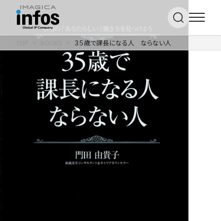
TOP
BOOKS
３５歳で課長になる人 ならない人
IP / MEDIA
事業紹介 TOP
COMPANY
出版事業
ライトアニメ事業
RECRUIT
メディア事業
会社情報 TOP
イベント事業／
企業理念
配信事業
採用情報 TOP
会社概要
アパレル事業
ONLINE SHOP
新卒採用
アクセス
中途・
沿革
アルバイト採用