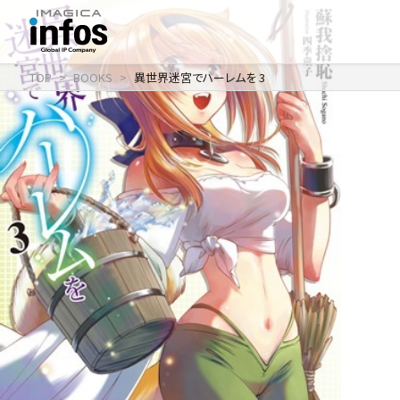
TOP
BOOKS
異世界迷宮でハーレムを 3
IP / MEDIA
事業紹介 TOP
COMPANY
出版事業
ライトアニメ事業
RECRUIT
メディア事業
会社情報 TOP
イベント事業／
企業理念
配信事業
採用情報 TOP
会社概要
アパレル事業
ONLINE SHOP
新卒採用
アクセス
中途・
沿革
アルバイト採用