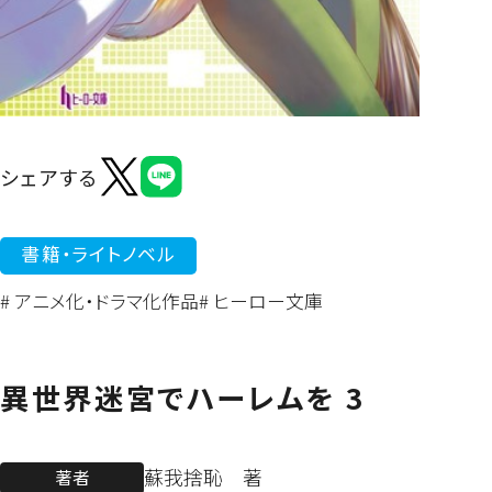
よくあるご質問
シェアする
書籍・ライトノベル
# アニメ化・ドラマ化作品
# ヒーロー文庫
異世界迷宮でハーレムを 3
蘇我捨恥 著
著者