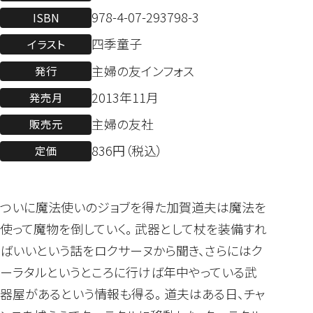
978-4-07-293798-3
ISBN
四季童子
イラスト
主婦の友インフォス
発行
2013年11月
発売月
主婦の友社
販売元
836円（税込）
定価
ついに魔法使いのジョブを得た加賀道夫は魔法を
使って魔物を倒していく。 武器として杖を装備すれ
ばいいという話をロクサーヌから聞き、さらにはク
ーラタルというところに行けば年中やっている武
器屋があるという情報も得る。 道夫はある日、チャ