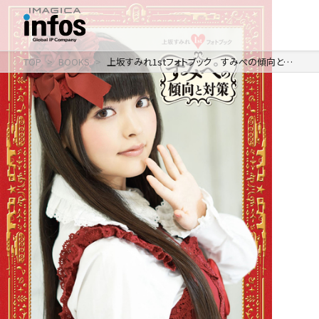
TOP
BOOKS
上坂すみれ1stフォトブック すみぺの傾向と対策
IP / MEDIA
事業紹介 TOP
COMPANY
出版事業
ライトアニメ事業
RECRUIT
メディア事業
会社情報 TOP
イベント事業／
企業理念
配信事業
採用情報 TOP
会社概要
アパレル事業
ONLINE SHOP
新卒採用
アクセス
中途・
沿革
アルバイト採用