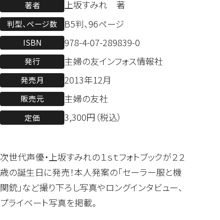
上坂すみれ 著
著者
B5判、96ページ
判型、ページ数
978-4-07-289839-0
ISBN
主婦の友インフォス情報社
発行
2013年12月
発売月
主婦の友社
販売元
3,300円（税込）
定価
次世代声優・上坂すみれの１ｓｔフォトブックが２２
歳の誕生日に発売！本人発案の「セーラー服と機
関銃」など撮り下ろし写真やロングインタビュー、
プライベート写真を掲載。