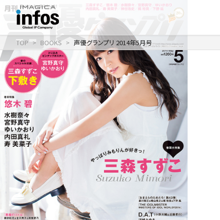
TOP
BOOKS
声優グランプリ 2014年5月号
IP / MEDIA
事業紹介 TOP
COMPANY
出版事業
ライトアニメ事業
RECRUIT
メディア事業
会社情報 TOP
イベント事業／
企業理念
配信事業
採用情報 TOP
会社概要
アパレル事業
ONLINE SHOP
新卒採用
アクセス
中途・
沿革
アルバイト採用