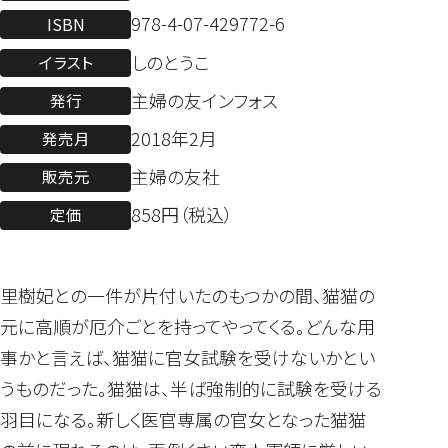
978-4-07-429772-6
ISBN
しのとうこ
イラスト
主婦の友インフォス
発行
2018年2月
発売月
主婦の友社
販売元
858円（税込）
定価
里樹妃との一件が片付いたのもつかの間、猫猫の
元に高順が厄介ごとを持ってやってくる。どんな用
事かと言えば、猫猫に官女試験を受けないかとい
うものだった。猫猫は、半ば強制的に試験を受ける
羽目になる。新しく医官専属の官女となった猫猫