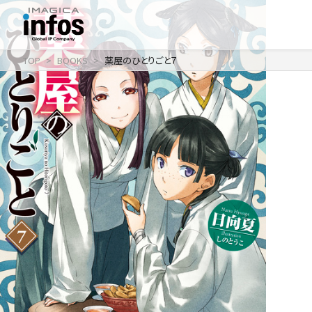
TOP
BOOKS
薬屋のひとりごと７
IP / MEDIA
事業紹介 TOP
COMPANY
出版事業
ライトアニメ事業
RECRUIT
メディア事業
会社情報 TOP
イベント事業／
企業理念
配信事業
採用情報 TOP
会社概要
アパレル事業
ONLINE SHOP
新卒採用
アクセス
中途・
沿革
アルバイト採用