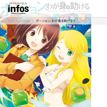
TOP
BOOKS
ポーション、わが身を助ける 5
IP / MEDIA
事業紹介 TOP
COMPANY
出版事業
ライトアニメ事業
RECRUIT
メディア事業
会社情報 TOP
イベント事業／
企業理念
配信事業
採用情報 TOP
会社概要
アパレル事業
ONLINE SHOP
新卒採用
アクセス
中途・
沿革
アルバイト採用