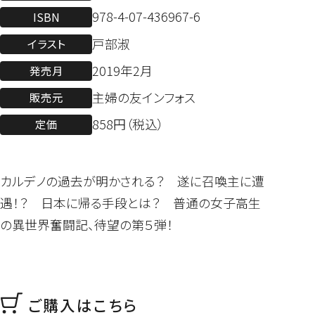
978-4-07-436967-6
ISBN
戸部淑
イラスト
2019年2月
発売月
主婦の友インフォス
販売元
858円（税込）
定価
カルデノの過去が明かされる？ 遂に召喚主に遭
遇！？ 日本に帰る手段とは？ 普通の女子高生
の異世界奮闘記、待望の第５弾！
ご購入はこちら