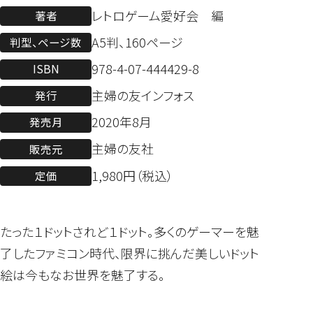
レトロゲーム愛好会 編
著者
A5判、160ページ
判型、ページ数
978-4-07-444429-8
ISBN
主婦の友インフォス
発行
2020年8月
発売月
主婦の友社
販売元
1,980円（税込）
定価
たった１ドットされど１ドット。多くのゲーマーを魅
了したファミコン時代、限界に挑んだ美しいドット
絵は今もなお世界を魅了する。