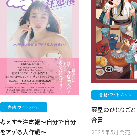
書籍・ライトノベル
書籍・ライトノベル
薬屋のひとりご
合書
考えすぎ注意報～自分で自分
をアゲる大作戦～
2026年5月発売