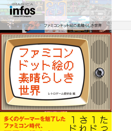
TOP
BOOKS
ファミコンドット絵の素晴らしき世界
IP / MEDIA
事業紹介 TOP
COMPANY
出版事業
ライトアニメ事業
RECRUIT
メディア事業
会社情報 TOP
イベント事業／
企業理念
配信事業
採用情報 TOP
会社概要
アパレル事業
ONLINE SHOP
新卒採用
アクセス
中途・
沿革
アルバイト採用