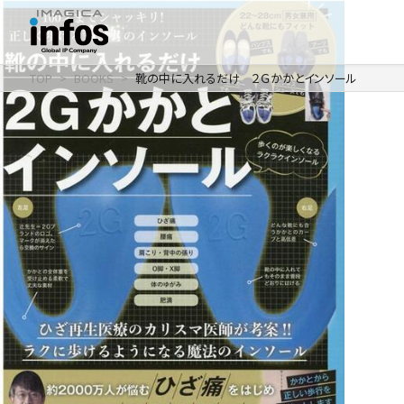
TOP
BOOKS
靴の中に入れるだけ ２Ｇかかとインソール
IP / MEDIA
事業紹介 TOP
COMPANY
出版事業
ライトアニメ事業
RECRUIT
メディア事業
会社情報 TOP
イベント事業／
企業理念
配信事業
採用情報 TOP
会社概要
アパレル事業
ONLINE SHOP
新卒採用
アクセス
中途・
沿革
アルバイト採用