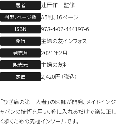
辻晋作 監修
著者
A5判、16ページ
判型、ページ数
978-4-07-444197-6
ISBN
主婦の友インフォス
発行
2021年2月
発売月
主婦の友社
販売元
2,420円（税込）
定価
「ひざ痛の第一人者」の医師が開発。メイドインジ
ャパンの技術を用い、靴に入れるだけで楽に正し
く歩くための究極インソールです。