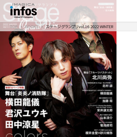
TOP
BOOKS
ステージグランプリvol.16 2022 WINTER
IP / MEDIA
事業紹介 TOP
COMPANY
出版事業
ライトアニメ事業
RECRUIT
メディア事業
会社情報 TOP
イベント事業／
企業理念
配信事業
採用情報 TOP
会社概要
アパレル事業
ONLINE SHOP
新卒採用
アクセス
中途・
沿革
アルバイト採用