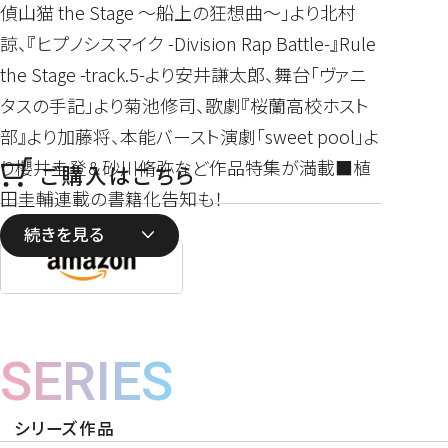
偵山猫 the Stage ～船上の狂想曲～」より北村
諒、『ヒプノシスマイク -Division Rap Battle-』Rule
the Stage -track.5-より安井謙太郎、舞台「ヴァニ
タスの手記」より菊池修司、歌劇『桜蘭高校ホスト
部』より加藤将、本能バースト演劇「sweet pool」よ
り櫻井圭登＆砂川脩弥など作品特集が満載■植
ご購入はこちら
田圭輔連載の書籍化告知も！
続きを見る
SERIES
シリーズ作品