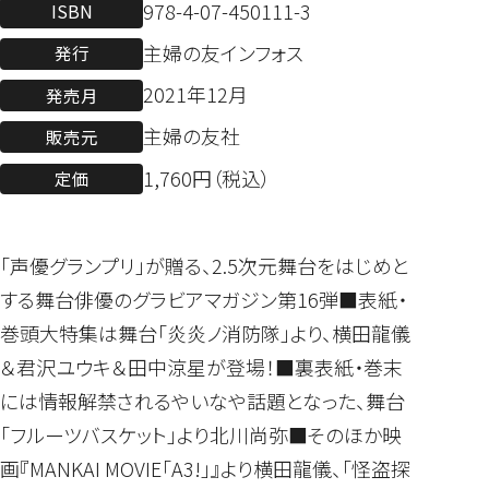
978-4-07-450111-3
ISBN
主婦の友インフォス
発行
2021年12月
発売月
主婦の友社
販売元
1,760円（税込）
定価
「声優グランプリ」が贈る、2.5次元舞台をはじめと
する舞台俳優のグラビアマガジン第16弾■表紙・
巻頭大特集は舞台「炎炎ノ消防隊」より、横田龍儀
＆君沢ユウキ＆田中涼星が登場！■裏表紙・巻末
には情報解禁されるやいなや話題となった、舞台
「フルーツバスケット」より北川尚弥■そのほか映
画『MANKAI MOVIE「A3!」』より横田龍儀、「怪盗探