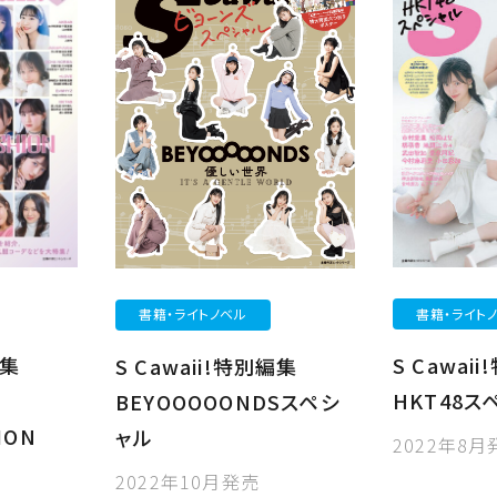
書籍・ライト
書籍・ライトノベル
編集
S Cawai
S Cawaii!特別編集
HKT48ス
BEYOOOOONDSスペシ
ION
ャル
2022年8月
2022年10月発売