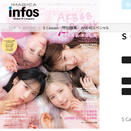
書
TOP
BOOKS
S Cawaii! 特別編集 AKB48スペシャル
S
IP / MEDIA
COMPANY
RECRUIT
新卒採用
企業理念
出版事業
採用情報
会社情報
事業紹介
沿革
イベント事業／配信事
S 