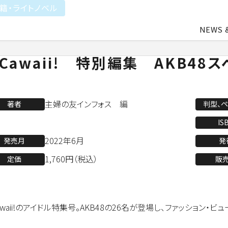
籍・ライトノベル
NEWS 
 Cawaii! 特別編集 AKB48
中途・アルバイト採用
会社概要
ライトアニメ事業
よ
主婦の友インフォス 編
著者
判型、
業
アパレル事業
IS
2022年6月
発売月
発
1,760円（税込）
定価
販
会社資料ダウンロード
Cawaii!のアイドル特集号。AKB48の26名が登場し、ファッション・