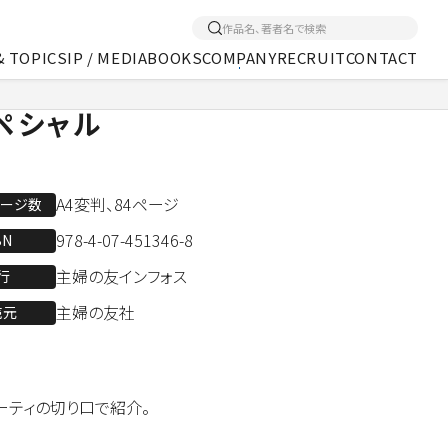
& TOPICS
IP / MEDIA
BOOKS
COMPANY
RECRUIT
CONTACT
スペシャル
くあるご質問
アクセス
メディア事業
A4変判、84ページ
ページ数
978-4-07-451346-8
BN
主婦の友インフォス
行
主婦の友社
売元
ビューティの切り口で紹介。