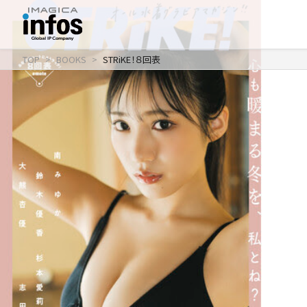
TOP
BOOKS
STRiKE！８回表
IP / MEDIA
事業紹介 TOP
COMPANY
出版事業
ライトアニメ事業
RECRUIT
メディア事業
会社情報 TOP
イベント事業／
企業理念
配信事業
採用情報 TOP
会社概要
アパレル事業
ONLINE SHOP
新卒採用
アクセス
中途・
沿革
アルバイト採用