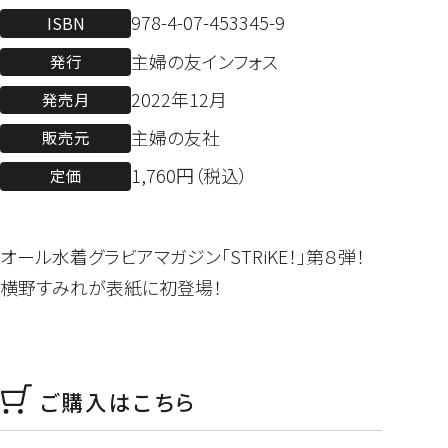
978-4-07-453345-9
ISBN
主婦の友インフォス
発行
2022年12月
発売月
主婦の友社
販売元
1,760円（税込）
定価
オール水着グラビアマガジン「STRiKE！」第８弾！
横野すみれが表紙に初登場！
ご購入はこちら