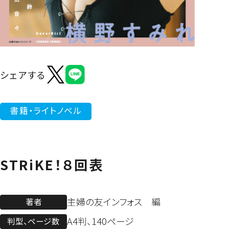
よくあるご質問
シェアする
書籍・ライトノベル
STRiKE！８回表
主婦の友インフォス 編
著者
A4判、140ページ
判型、ページ数