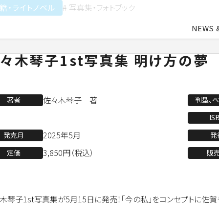
籍・ライトノベル
# 写真集・フォトブック
NEWS 
々木琴子1st写真集 明け方の夢
中途・アルバイト採用
会社概要
ライトアニメ事業
よ
佐々木琴子 著
著者
判型、
業
アパレル事業
IS
2025年5月
発売月
発
3,850円（税込）
定価
販
会社資料ダウンロード
木琴子1st写真集が5月15日に発売！「今の私」をコンセプトに佐賀