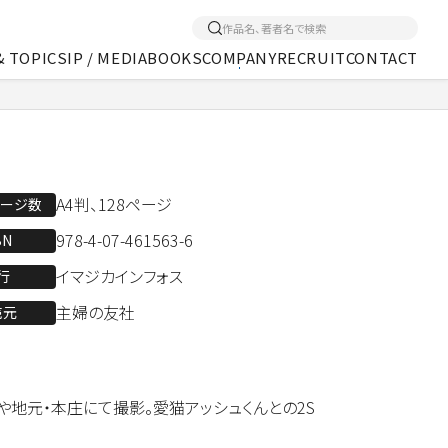
& TOPICS
IP / MEDIA
BOOKS
COMPANY
RECRUIT
CONTACT
くあるご質問
アクセス
メディア事業
A4判、128ページ
ページ数
978-4-07-461563-6
BN
イマジカインフォス
行
主婦の友社
売元
や地元・本庄にて撮影。愛猫アッシュくんとの2S