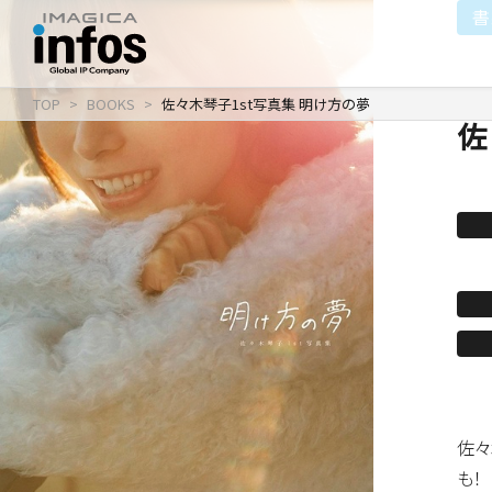
書
TOP
BOOKS
佐々木琴子1st写真集 明け方の夢
佐
IP / MEDIA
COMPANY
RECRUIT
新卒採用
企業理念
出版事業
採用情報
会社情報
事業紹介
沿革
イベント事業／配信事
佐々
も！