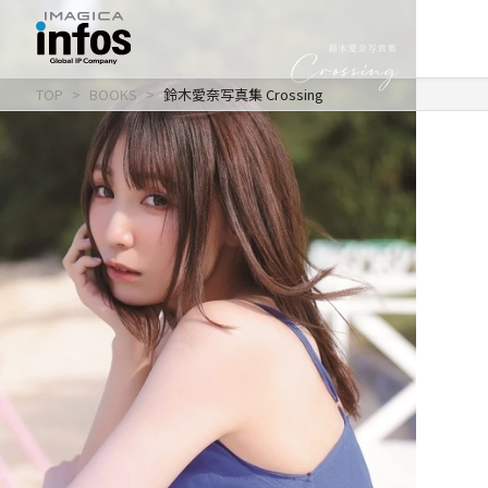
TOP
BOOKS
鈴木愛奈写真集 Crossing
IP / MEDIA
事業紹介 TOP
COMPANY
出版事業
ライトアニメ事業
RECRUIT
メディア事業
会社情報 TOP
イベント事業／
企業理念
配信事業
採用情報 TOP
会社概要
アパレル事業
ONLINE SHOP
新卒採用
アクセス
中途・
沿革
アルバイト採用