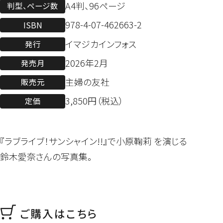
A4判、96ページ
判型、ページ数
978-4-07-462663-2
ISBN
イマジカインフォス
発行
2026年2月
発売月
主婦の友社
販売元
3,850円（税込）
定価
『ラブライブ！サンシャイン!!』で小原鞠莉 を演じる
鈴木愛奈さんの写真集。
ご購入はこちら