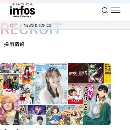
RECRUIT
TOP
NEWS & TOPICS
採用情報
IP / MEDIA
事業紹介 TOP
COMPANY
出版事業
ライトアニメ事業
RECRUIT
メディア事業
会社情報 TOP
イベント事業／
企業理念
配信事業
採用情報 TOP
会社概要
アパレル事業
ONLINE SHOP
新卒採用
アクセス
中途・
沿革
アルバイト採用