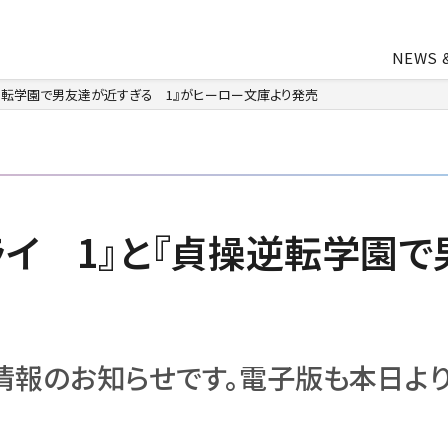
NEWS 
貞操逆転学園で男友達が近すぎる 1』がヒーロー文庫より発売
中途・アルバイト採用
会社概要
ライトアニメ事業
よ
業
アパレル事業
・トライ 1』と『貞操逆転学
会社資料ダウンロード
情報のお知らせです。電子版も本日より