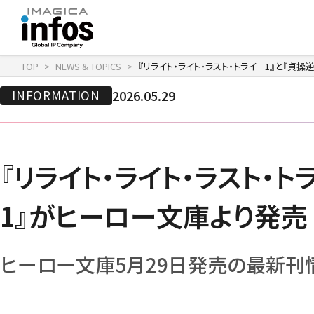
TOP
NEWS & TOPICS
『リライト・ライト・ラスト・トライ 1』と『
IP / MEDIA
COMPANY
RECRUIT
INFORMATION
2026.05.29
新卒採用
企業理念
出版事業
採用情報
会社情報
事業紹介
沿革
イベント事業／配信事
『リライト・ライト・ラスト
1』がヒーロー文庫より発売
ヒーロー文庫5月29日発売の最新刊