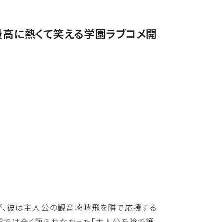
最高に熱くて笑える学園ラブコメ開
たが、彼は主人公の観音崎晴飛を隣で応援する
編では全く語られなかった「主人公を陰で護