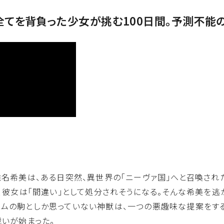
全てを背負った少女が挑む100日間。予測不能
椎名希美は、ある日突然、異世界の「ニーヴァ国」へと召喚され
ず、彼女は「間違い」として処分されそうになる。そんな希美を逃
ムの駒としか思っていない神獣は、一つの悪趣味な提案をする。
戦いが始まった。