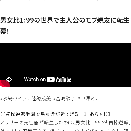
男女比1:99の世界で主人公のモブ親友に転
幕！
#水綺セイラ #佳穂成美 #宮崎珠子 #中澤ミナ
【『貞操逆転学園で男友達が近すぎる 1』あらすじ】
アラサーの元社畜が転生したのは、男女比1:99の「貞操逆
だけの「人畜無害なモブ親友」……のはずだった。 しかし、