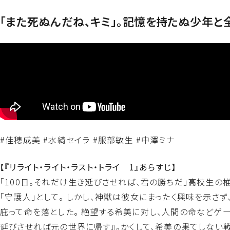
「また死ぬんだね、キミ」。記憶を持たぬ少年と
#佳穂成美 #水綺セイラ #服部敏生 #中澤ミナ
【『リライト・ライト・ラスト・トライ 1』あらすじ】
「100日。それだけ生き延びさせれば、君の勝ちだ」高校生の
「守護人」として。 しかし、神獣は彼女にまったく興味を示さ
庇って命を落とした。 絶望する希美に対し、人間の命などゲー
延びさせれば元の世界に帰す』――。かくして、希美の果てしない