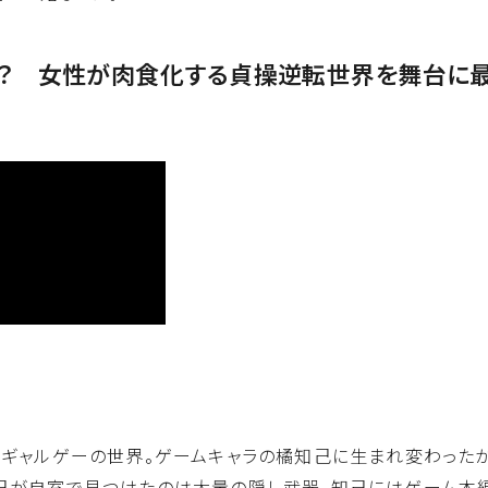
生？ 女性が肉食化する貞操逆転世界を舞台に
転」ギャルゲーの世界。ゲームキャラの橘知己に生まれ変わっ
知己が自室で見つけたのは大量の隠し武器。知己にはゲーム本