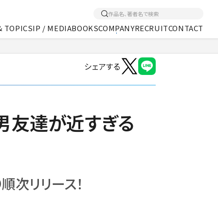
& TOPICS
IP / MEDIA
BOOKS
COMPANY
RECRUIT
CONTACT
シェアする
くあるご質問
アクセス
メディア事業
園で男友達が近すぎる
順次リリース！