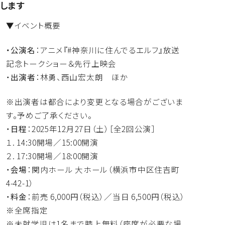
します
▼イベント概要
・公演名
：アニメ『#神奈川に住んでるエルフ』
放送
記念トークショー＆先行上映会
・
出演者
：林勇、西山宏太朗 ほか
※出演者は都合により変更となる場合がございま
す。
予めご了承ください。
・
日程
：2025年12月27日（土）［全2回公演］
１. 14:30開場／15:00開演
２. 17:30開場／18:00開演
・
会場
：関内ホール 大ホール（横浜市中区住吉町
4-42-1）
・
料金
：前売 6,000円（税込）／当日 6,500円（税込）
※全席指定
※未就学児は1名まで膝上無料（座席が必要な場