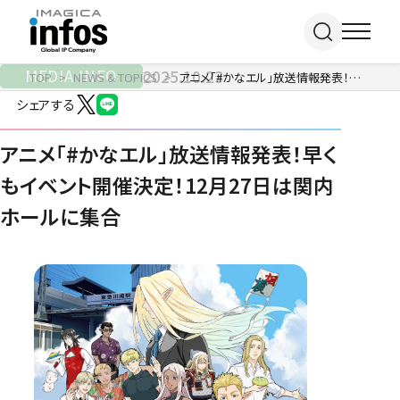
MEDIA INFO
2025.10.23
TOP
NEWS & TOPICS
アニメ「#かなエル」放送情報発表！早くもイベント開催決定！12月27日は関内ホールに集合
シェアする
IP / MEDIA
アニメ「#かなエル」放送情報発表！早く
もイベント開催決定！12月27日は関内
事業紹介 TOP
ホールに集合
COMPANY
出版事業
ライトアニメ事業
RECRUIT
メディア事業
会社情報 TOP
イベント事業／
企業理念
配信事業
採用情報 TOP
会社概要
アパレル事業
ONLINE SHOP
新卒採用
アクセス
中途・
沿革
アルバイト採用