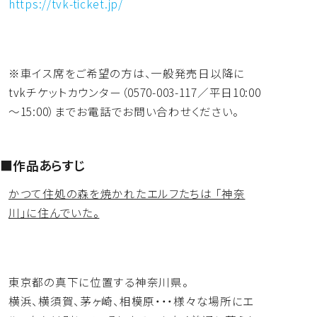
https://tvk-ticket.jp/
※車イス席をご希望の方は、
一般発売日以降に
tvkチケットカウンター（0570-003-
117／平日10:00
～15:00）
までお電話でお問い合わせください。
■作品あらすじ
かつて住処の森を焼かれたエルフたちは―― 「神奈
川」に住んでいた。
東京都の真下に位置する神奈川県。
横浜、横須賀、茅ヶ崎、相模原・・・
様々な場所にエ