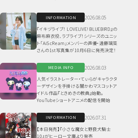
2026.08.05
INFORMATION
『イキヅライブ！ LOVELIVE! BLUEBIRD』の
麻布麻衣役、ラブライブ！シリーズのユニッ
ト「AiScReam」メンバーの声優・遠藤璃菜
さんの1st写真集が10月6日に発売決定！
2026.08.03
MEDIA INFO
人気イラストレーター・てぃらがキャラクタ
ーデザインを手掛ける闇かわマスコットア
イドル作品『ときめきの教典』始動。
YouTubeショートアニメの配信を開始
2026.07.31
INFORMATION
【本日発売】『小さな魔女と野良犬騎士
10』がヒーロー文庫より発売