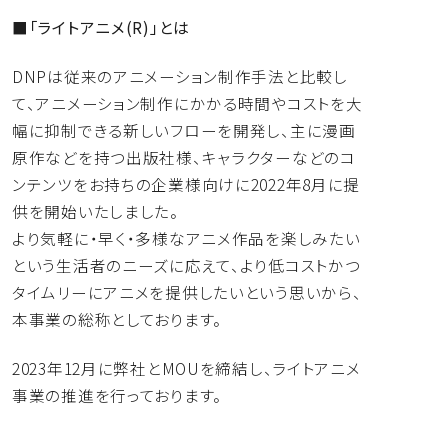
■
「ライトアニメ(R)」とは
DNPは従来のアニメーション制作手法と比較し
て、
アニメーション制作にかかる時間やコストを大
幅に抑制できる新し
いフローを開発し、主に漫画
原作などを持つ出版社様、
キャラクターなどのコ
ンテンツをお持ちの企業様向けに2022年
8月に提
供を開始いたしました。
より気軽に・早く・
多様なアニメ作品を楽しみたい
という生活者のニーズに応えて、
より低コストかつ
タイムリーにアニメを提供したいという思いから
、
本事業の総称としております。
2023年12月に弊社とMOUを締結し、
ライトアニメ
事業の推進を行っております。