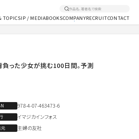
& TOPICS
IP / MEDIA
BOOKS
COMPANY
RECRUIT
CONTACT
くあるご質問
アクセス
メディア事業
背負った少女が挑む100日間。予測
978-4-07-463473-6
BN
イマジカインフォス
行
主婦の友社
売元