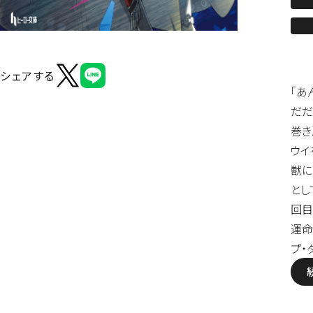
シェアする
「あ
だだ
巻き
ウイ
獣に
とし
回目
運命
プ・