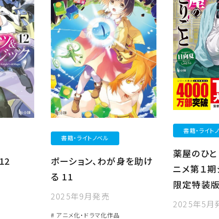
書籍・ライト
書籍・ライトノベル
薬屋のひと
12
ポーション、わが身を助け
ニメ第１期
る 11
限定特装
2025年9月発売
2025年5月
# アニメ化・ドラマ化作品