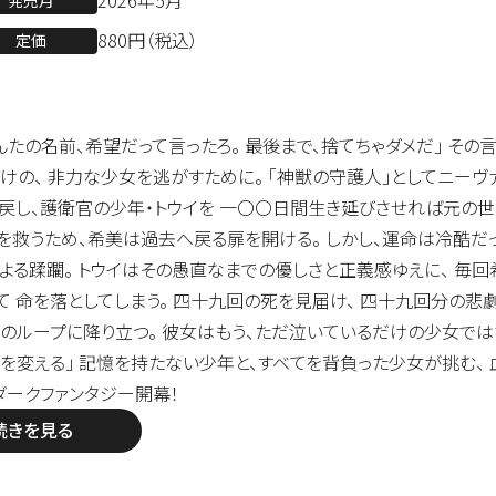
2026年5月
発売月
880円（税込）
定価
んたの名前、希望だって言ったろ。 最後まで、捨てちゃダメだ」 その
けの、 非力な少女を逃がすために。 「神獣の守護人」としてニーヴ
戻し、護衛官の少年・トウイを 一〇〇日間生き延びさせれば元の世
を救うため、希美は過去へ戻る扉を開ける。 しかし、運命は冷酷だ
よる蹂躙。 トウイはその愚直なまでの優しさと正義感ゆえに、 毎
て 命を落としてしまう。 四十九回の死を見届け、 四十九回分の
のループに降り立つ。 彼女はもう、ただ泣いているだけの少女では
を変える」 記憶を持たない少年と、すべてを背負った少女が挑む、
ダークファンタジー開幕！
続きを見る