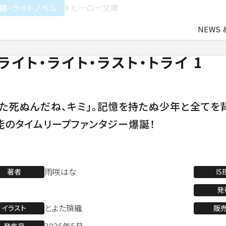
籍・ライトノベル
# ヒーロー文庫
NEWS 
ライト・ライト・ラスト・トライ 1
中途・アルバイト採用
会社概要
ライトアニメ事業
よ
また死ぬんだね、キミ」。記憶を持たぬ少年と全てを
業
アパレル事業
能のタイムリープファンタジー爆誕！
会社資料ダウンロード
雨咲はな
著者
IS
発
とよた瑣織
イラスト
販