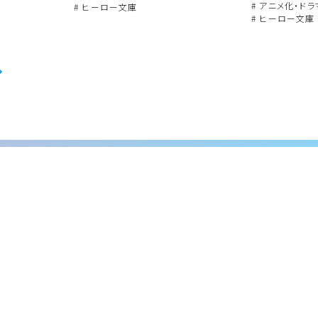
# アニメ化・ド
# ヒーロー文庫
# ヒーロー文庫
・ 企業理念