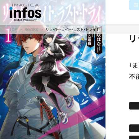
書
TOP
BOOKS
リライト・ライト・ラスト・トライ 1
リ
IP / MEDIA
COMPANY
RECRUIT
新卒採用
企業理念
出版事業
採用情報
会社情報
事業紹介
「
沿革
イベント事業／配信事
不