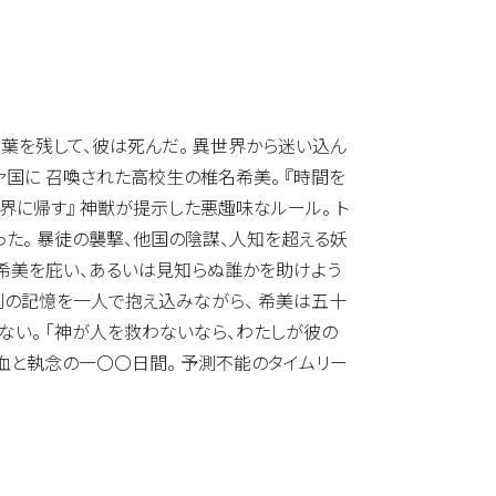
言葉を残して、彼は死んだ。 異世界から迷い込ん
ァ国に 召喚された高校生の椎名希美。 『時間を
界に帰す』 神獣が提示した悪趣味なルール。 ト
った。 暴徒の襲撃、他国の陰謀、人知を超える妖
回希美を庇い、あるいは見知らぬ誰かを助けよう
悲劇の記憶を一人で抱え込みながら、 希美は五十
ない。 「神が人を救わないなら、わたしが彼の
 血と執念の一〇〇日間。 予測不能のタイムリー